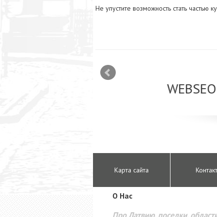
Не упустите возможность стать частью 
mizācija interneta
WEBSEO
etā Google AdWords
Карта сайта
Контак
O Hac
Про Латвию, поселки, области