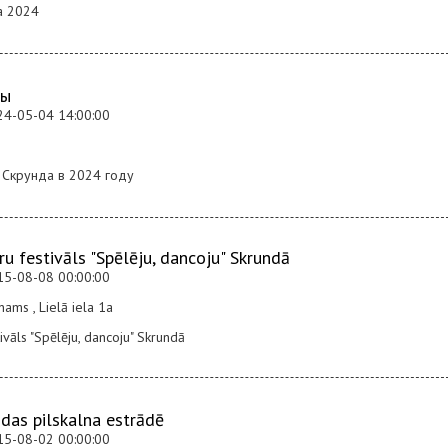
а 2024
ды
24-05-04 14:00:00
 Скрунда в 2024 году
u festivāls "Spēlēju, dancoju" Skrundā
15-08-08 00:00:00
ams , Lielā iela 1a
ivāls "Spēlēju, dancoju" Skrundā
ndas pilskalna estrādē
15-08-02 00:00:00