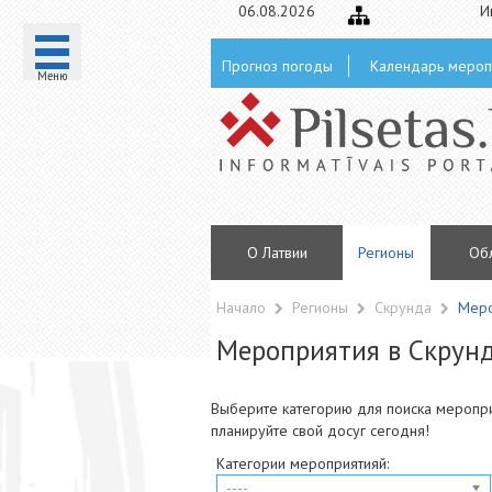
06.08.2026
И
Прогноз погоды
Календарь мероп
Mеню
О Латвии
Регионы
Oб
Начало
Регионы
Скрунда
Меро
Мероприятия в Скрун
Выберите категорию для поиска меропри
планируйте свой досуг сегодня!
Категории мероприятияй:
----