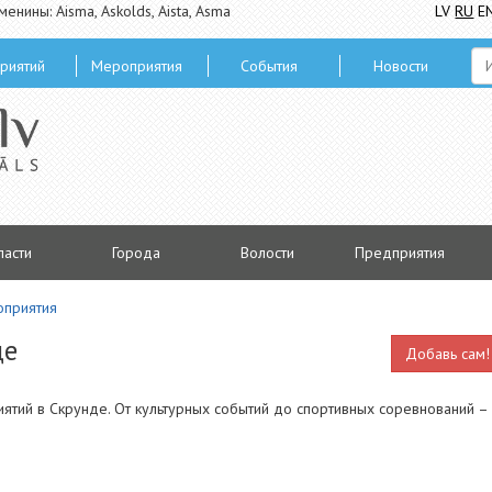
менины: Aisma, Askolds, Aista, Asma
LV
RU
E
риятий
Мероприятия
Cобытия
Hовости
ласти
Городa
Волости
Предприятия
приятия
де
Добавь сам!
ятий в Скрунде. От культурных событий до спортивных соревнований –