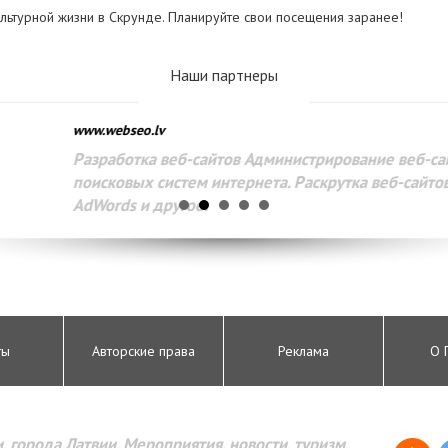
культурной жизни в Скрунде. Планируйте свои посещения заранее!
Наши партнеры
www.webseo.lv
Разработка веб-сайтов Администрирование веб-сайтов. 
поисковых систем интернета. Раскрутка веб-сайтов. Рек
AdWords и другое.
ты
Авторские права
Реклама
О 
, города Латвии. Мероприятия, новости, туризм,