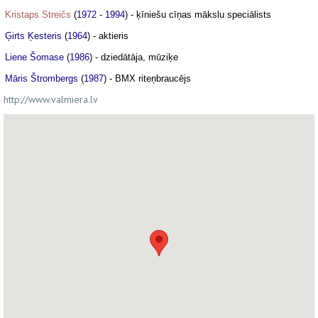
Kristaps Streičs
(
1972
-
1994
) - ķīniešu cīņas mākslu speciālists
Ģirts Ķesteris
(
1964
) - aktieris
Liene Šomase
(
1986
) - dziedātāja, mūziķe
Māris Štrombergs
(
1987
) - BMX riteņbraucējs
http://www.valmiera.lv