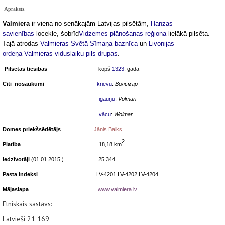
Apraksts.
Valmiera
ir viena no senākajām Latvijas pilsētām,
Hanzas
savienības
locekle, šobrīd
Vidzemes plānošanas reģiona
lielākā pilsēta.
Tajā atrodas
Valmieras Svētā Sīmaņa baznīca
un
Livonijas
ordeņa
Valmieras viduslaiku pils drupas
.
Pilsētas tiesības
kopš
1323
. gada
Citi
nosaukumi
krievu
:
Вольмар
igauņu
:
Volmari
vācu
:
Wolmar
Domes priekšsēdētājs
Jānis Baiks
2
Platība
18,18 km
Iedzīvotāji
(01.01.2015.) 25 344
Pasta indeksi
LV-4201
,LV-4202,LV-4204
Mājaslapa
www.valmiera.lv
Etniskais sastāvs:
Latvieši 21 169