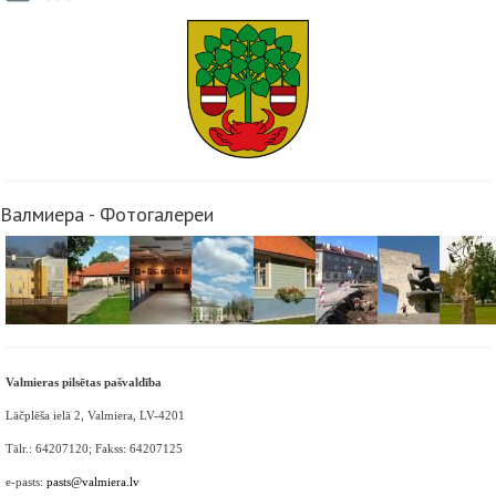
Валмиера - Фотогалереи
Valmieras pilsētas pašvaldība
Lāčplēša ielā 2, Valmiera, LV-4201
Tālr.: 64207120; Fakss: 64207125
e-pasts:
pasts@valmiera.lv