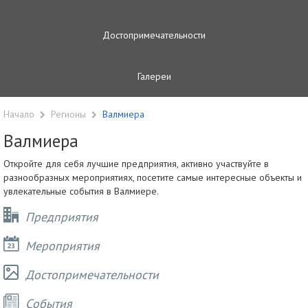
Достопримечательности
Галереи
Начало
Регионы
Валмиера
Валмиера
Откройте для себя лучшие предприятия, активно участвуйте в
разнообразных мероприятиях, посетите самые интересные объекты и
увлекательные события в Валмиере.
Предприятия
Мероприятия
Достопримечательности
Cобытия