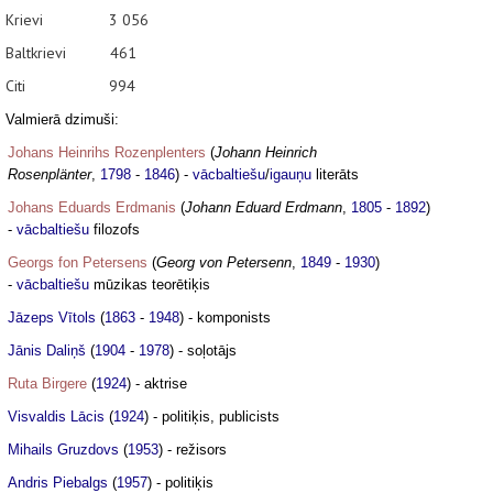
Krievi 3 056
Baltkrievi 461
Citi 994
Valmierā dzimuši:
Johans Heinrihs Rozenplenters
(
Johann Heinrich
Rosenplänter
,
1798
-
1846
) -
vācbaltiešu
/
igauņu
literāts
Johans Eduards Erdmanis
(
Johann Eduard Erdmann
,
1805
-
1892
)
-
vācbaltiešu
filozofs
Georgs fon Petersens
(
Georg von Petersenn
,
1849
-
1930
)
-
vācbaltiešu
mūzikas teorētiķis
Jāzeps Vītols
(
1863
-
1948
) - komponists
Jānis Daliņš
(
1904
-
1978
) - soļotājs
Ruta Birgere
(
1924
) - aktrise
Visvaldis Lācis
(
1924
) - politiķis, publicists
Mihails Gruzdovs
(
1953
) - režisors
Andris Piebalgs
(
1957
) - politiķis