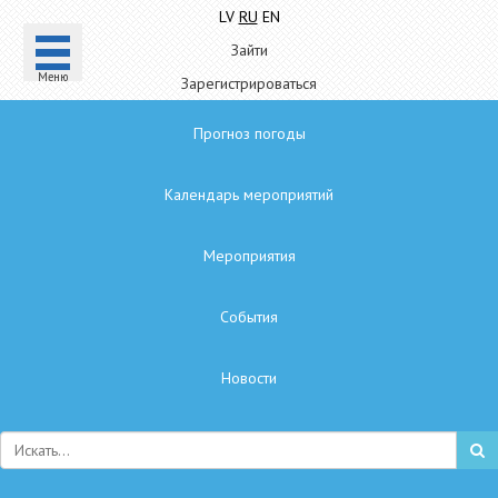
LV
RU
EN
Зайти
Mеню
Зарегистрироваться
Прогноз погоды
Календарь мероприятий
Мероприятия
Cобытия
Hовости