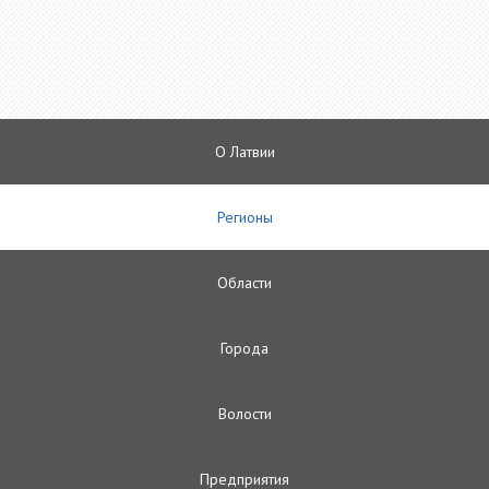
О Латвии
Регионы
Oбласти
Городa
Волости
Предприятия