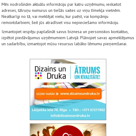
Mēs nodrošinām aktuālu informāciju par katru uzņēmumu, ieskaitot
adreses, tālruņu numurus un tiešās saites uz viņu tīmekļa vietnēm.
Neatkarīgi no tā, vai meklējat vietu, kur paēst, vai kompāniju
remontdarbiem, šeit jūs atradīsiet visu nepieciešamo informāciju.
Izmantojiet iespēju paplašināt savus biznesa un personiskos kontaktus,
izpētot piedāvājumus uzņēmumiem Latvijā. Plānojiet savas apmeklējumus
un sadarbību, izmantojot mūsu resursus labāko lēmumu pieņemšanai.