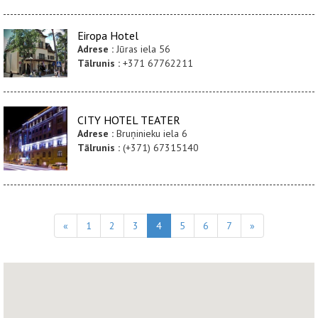
Eiropa Hotel
Adrese :
Jūras iela 56
Tālrunis :
+371 67762211
CITY HOTEL TEATER
Adrese :
Bruņinieku iela 6
Tālrunis :
(+371) 67315140
«
1
2
3
4
5
6
7
»