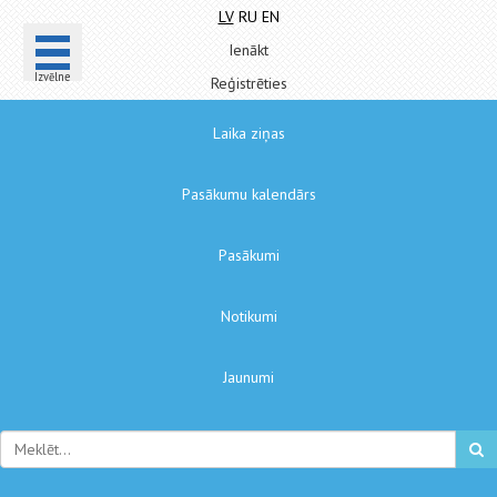
LV
RU
EN
Ienākt
Izvēlne
Reģistrēties
Laika ziņas
Pasākumu kalendārs
Pasākumi
Notikumi
Jaunumi