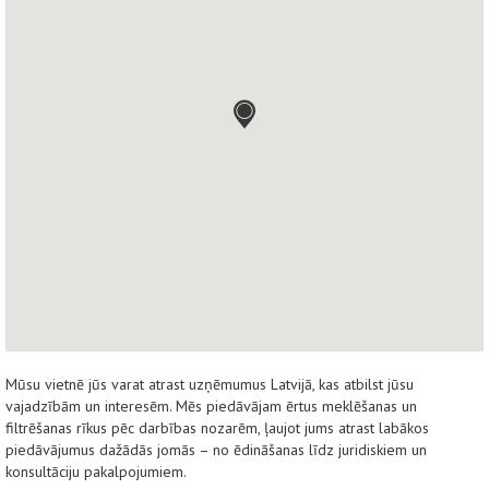
Mūsu vietnē jūs varat atrast uzņēmumus Latvijā, kas atbilst jūsu
vajadzībām un interesēm. Mēs piedāvājam ērtus meklēšanas un
filtrēšanas rīkus pēc darbības nozarēm, ļaujot jums atrast labākos
piedāvājumus dažādās jomās – no ēdināšanas līdz juridiskiem un
konsultāciju pakalpojumiem.