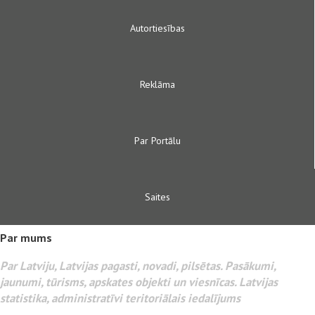
Autortiesības
Reklāma
Par Portālu
Saites
Par mums
Par Latviju, Latvijas pagasti, novadi, pilsētas. Pasākumi,
jaunumi, tūrisms, apskates objekti un viesnīcas. Latvijas
statistika, administratīvi teritoriālais iedalījums