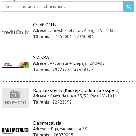
CreditON.lv
Adrese :
Uriekstes iela 2a-24, Rīga, LV - 1005
Tālrunis :
27250001 27250001
SIA SBArt
Adrese :
Avotu iela 4, Liepāja , LV 3401
Tālrunis :
28678377 28678377
Roofmaster.lv (Kausējamo Jumtu eksperti)
Adrese :
Ģertrūdes iela 33/35, Rīga, LV -1011
Tālrunis :
22722292
Danimetal sia
Adrese :
Rīga, Vagonu iela 28
Tālrunis :
26079005