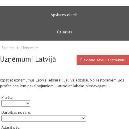
Apskates objekti
Galerijas
Sākums
Uzņēmumi
Uzņēmumi Latvijā
Pievieno savu uzņēmumu!
Izpētiet uzņēmumus Latvijā jebkurai jūsu vajadzībai. No restorāniem līdz
profesionāliem pakalpojumiem – atrodiet labāko piedāvājumu!
Pilsēta:
Darbības nozare:
Atlasīt pēc: