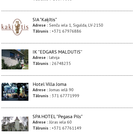
SIA "Kaķītis"
Adrese :
Senču iela 1, Sigulda, LV-2150
Tālrunis :
+371 67976886
IK ''EDGARS MALDUTIS''
Adrese :
latvija
Tālrunis :
26748235
Hotel Villa Joma
Adrese :
Jomas ielā 90
Tālrunis :
371 67771999
SPA HOTEL "Pegasa Pils"
Adrese :
Jūras iela 60
Tālrunis :
+371 67761149