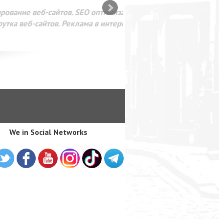
SEO оптимизация сайта для
лама в интернете Google
We in Social Networks