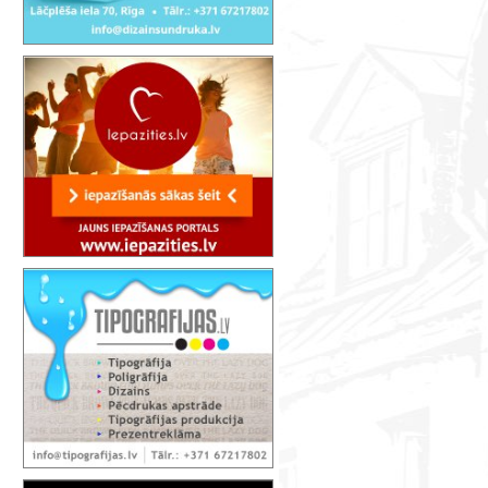
Adīšanas un tamborēšanas "Dāmu K