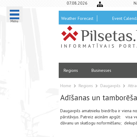
07.08.2026
N
Weather Forecast
Event Calend
Menu
Regions
Businesses
Home
Regions
Daugavpils
Attra
Adīšanas un tamborēša
Daugavpils
amatnieku biedrība ir viena n
pārstāvjus. Patreiz aicinām apgūt: visa ve
dāvanu un skatlogu noformēšanu; dekupāžu;