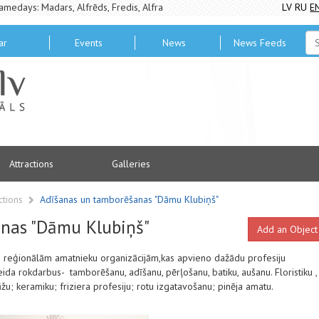
amedays: Madars, Alfrēds, Fredis, Alfra
LV
RU
E
ar
Events
News
News Feeds
Attractions
Galleries
ctions
Adīšanas un tamborēšanas "Dāmu Klubiņš"
nas "Dāmu Klubiņš"
Add an Object
o reģionālām amatnieku organizācijām,kas apvieno dažādu profesiju
ida rokdarbus- tamborēšanu, adīšanu, pērļošanu, batiku, aušanu. Floristiku ,
 keramiku; friziera profesiju; rotu izgatavošanu; pinēja amatu.