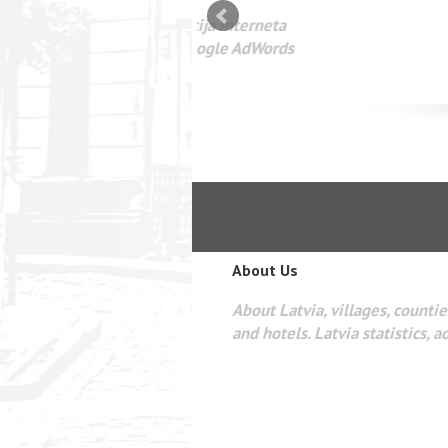
mizācija interneta
WEBSEO
etā Google AdWords
About Us
About Latvia, villages, counties
and hotels. Latvia statistics, a