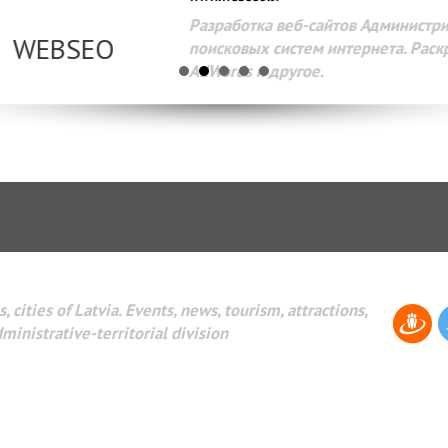
Разработка веб-сайтов Администрирование веб-сайтов. 
поисковых систем интернета. Раскрутка веб-сайтов. Рек
AdWords и другое.
, cities of Latvia. Events, news, tourism, attractions,
dministrative-territorial division