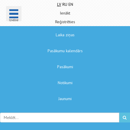
LV
RU
EN
Ienākt
Izvēlne
Reģistrēties
Laika ziņas
Pasākumu kalendārs
Pasākumi
Notikumi
Jaunumi