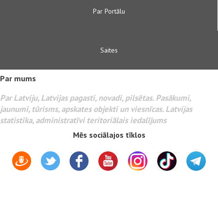
Par Portālu
Saites
Par mums
Par Latviju, Latvijas pagasti, novadi, pilsētas. Pasākumi,
jaunumi, tūrisms, apskates objekti un viesnīcas. Latvijas
statistika, administratīvi teritoriālais iedalījums
Mēs sociālajos tīklos