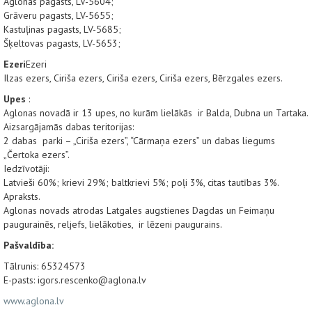
Aglonas pagasts, LV-5604;
Grāveru pagasts, LV-5655;
Kastuļinas pagasts, LV-5685;
Šķeltovas pagasts, LV-5653;
Ezeri
Ezeri
Ilzas ezers, Ciriša ezers, Ciriša ezers, Ciriša ezers, Bērzgales ezers.
Upes
:
Aglonas novadā ir 13 upes, no kurām lielākās ir Balda, Dubna un Tartaka.
Aizsargājamās dabas teritorijas:
2 dabas parki – „Ciriša ezers”, “Cārmaņa ezers” un dabas liegums
„Čertoka ezers”.
Iedzīvotāji:
Latvieši 60%; krievi 29%; baltkrievi 5%; poļi 3%, citas tautības 3%.
Apraksts.
Aglonas novads atrodas Latgales augstienes Dagdas un Feimaņu
paugurainēs, reljefs, lielākoties, ir lēzeni paugurains.
Pašvaldība:
Tālrunis: 65324573
E-pasts: igors.rescenko@aglona.lv
www.aglona.lv