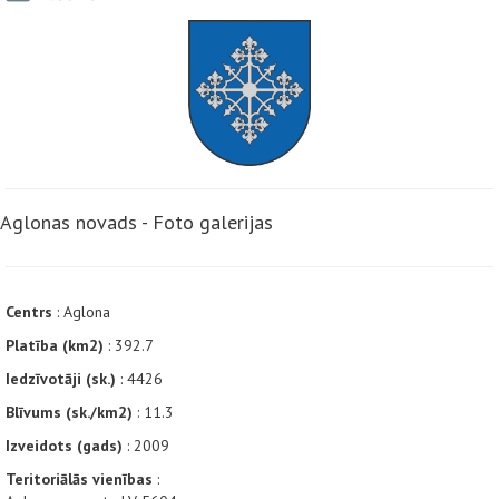
Aglonas novads - Foto galerijas
Centrs
: Aglona
Platība (km2)
: 392.7
Iedzīvotāji (sk.)
: 4426
Blīvums (sk./km2)
: 11.3
Izveidots (gads)
: 2009
Teritoriālās vienības
: