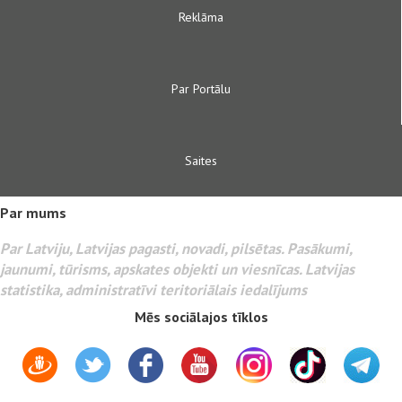
Reklāma
Par Portālu
Saites
Par mums
Par Latviju, Latvijas pagasti, novadi, pilsētas. Pasākumi,
jaunumi, tūrisms, apskates objekti un viesnīcas. Latvijas
statistika, administratīvi teritoriālais iedalījums
Mēs sociālajos tīklos