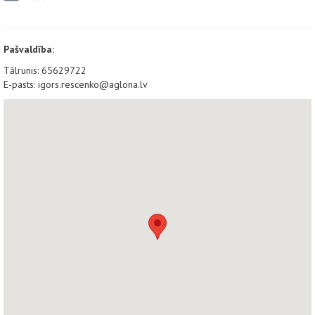
Pašvaldība:
Tālrunis: 65629722
E-pasts: igors.rescenko@aglona.lv