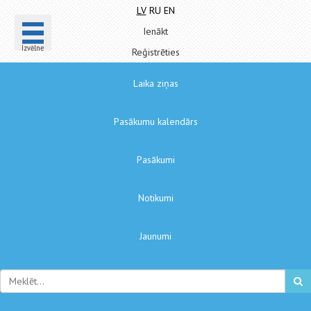
LV
RU
EN
Ienākt
Izvēlne
Reģistrēties
Laika ziņas
Pasākumu kalendārs
Pasākumi
Notikumi
Jaunumi