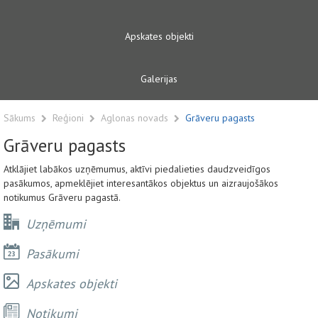
Apskates objekti
Galerijas
Sākums
Reģioni
Aglonas novads
Grāveru pagasts
Grāveru pagasts
Atklājiet labākos uzņēmumus, aktīvi piedalieties daudzveidīgos
pasākumos, apmeklējiet interesantākos objektus un aizraujošākos
notikumus Grāveru pagastā.
Uzņēmumi
Pasākumi
Apskates objekti
Notikumi