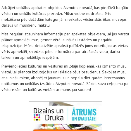
Atklājiet unikālus apskates objektus Aizputes novadā, kas piedāvā bagātu
vēsturi un unikālu kultūras pieredzi. Mūsu vietne nodrošina ērtu
meklēšanu pēc dažādām kategorijām, ieskaitot vēsturiskās ēkas, muzejus,
dārzus un mūsdienu mākslu.
Mēs regulāri atjauninām informāciju par apskates objektiem, lai jūs varētu
plānot apmeklējumus, ņemot vērā jaunākās izstādes un pagaidu
ekspozīcijas. Mūsu detalizētie apraksti palīdzēs jums noteikt, kuras vietas
vērts apmeklēt, sniedzot pilnu informāciju par atrašanās vietu, darba
laikiem un apmeklētāju iespējām.
Pievienojieties kultūras un vēstures mīļotāju kopienai, kas izmanto mūsu
vietni, lai plānotu izglītojošus un izklaidējošus braucienus. Sekojiet mūsu
atjauninājumiem, abonējiet jaunumus un nepalaidiet garām interesantus
notikumus un unikālas izstādes Aizputes novadā. Sāciet savu ceļojumu pa
vēsturiskām un kultūras vietām ar mums jau šodien!