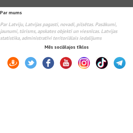
Par mums
Par Latviju, Latvijas pagasti, novadi, pilsētas. Pasākumi,
jaunumi, tūrisms, apskates objekti un viesnīcas. Latvijas
statistika, administratīvi teritoriālais iedalījums
Mēs sociālajos tīklos