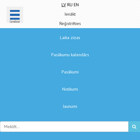
LV
RU
EN
Ienākt
Izvēlne
Reģistrēties
Laika ziņas
Pasākumu kalendārs
Pasākumi
Notikumi
Jaunumi