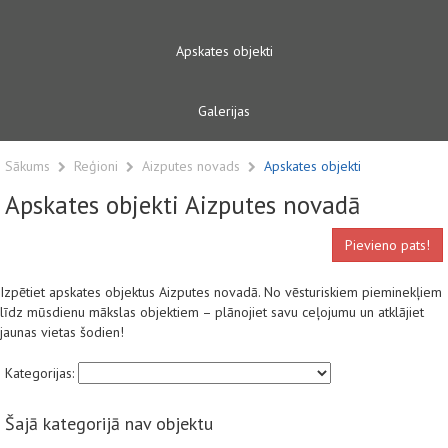
Apskates objekti
Galerijas
Sākums
Reģioni
Aizputes novads
Apskates objekti
Apskates objekti Aizputes novadā
Pievieno pats!
Izpētiet apskates objektus Aizputes novadā. No vēsturiskiem pieminekļiem
līdz mūsdienu mākslas objektiem – plānojiet savu ceļojumu un atklājiet
jaunas vietas šodien!
Kategorijas:
Šajā kategorijā nav objektu