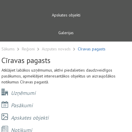
Apskates objekti
Galerijas
Sākums
Reģioni
Aizputes novads
Cīravas pagasts
Cīravas pagasts
Atklājiet labākos uzņēmumus, aktīvi piedalieties daudzveidīgos
pasākumos, apmeklējiet interesantākos objektus un aizraujošākos
notikumus Cīravas pagastā.
Uzņēmumi
Pasākumi
Apskates objekti
Notikumi