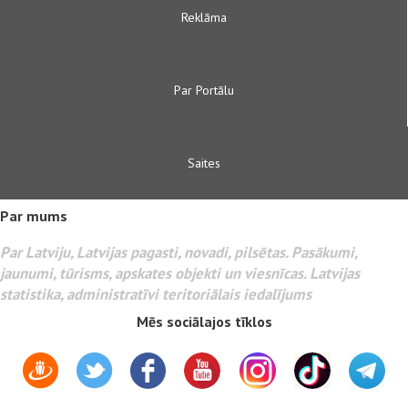
Reklāma
Par Portālu
Saites
Par mums
Par Latviju, Latvijas pagasti, novadi, pilsētas. Pasākumi,
jaunumi, tūrisms, apskates objekti un viesnīcas. Latvijas
statistika, administratīvi teritoriālais iedalījums
Mēs sociālajos tīklos