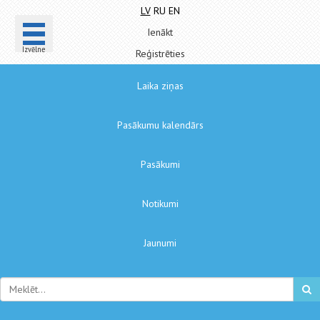
LV
RU
EN
Ienākt
Izvēlne
Reģistrēties
Laika ziņas
Pasākumu kalendārs
Pasākumi
Notikumi
Jaunumi