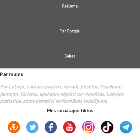
Reklāma
Par Portālu
Saites
Par mums
Par Latviju, Latvijas pagasti, novadi, pilsētas. Pasākumi,
jaunumi, tūrisms, apskates objekti un viesnīcas. Latvijas
statistika, administratīvi teritoriālais iedalījums
Mēs sociālajos tīklos