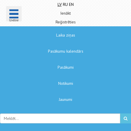
LV
RU
EN
Ienākt
Izvēlne
Reģistrēties
Laika ziņas
Pasākumu kalendārs
Pasākumi
Notikumi
Jaunumi