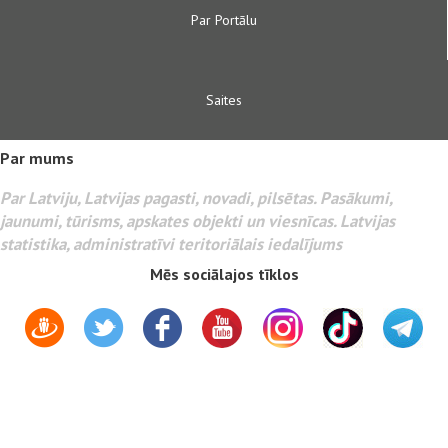
Par Portālu
Saites
Par mums
Par Latviju, Latvijas pagasti, novadi, pilsētas. Pasākumi,
jaunumi, tūrisms, apskates objekti un viesnīcas. Latvijas
statistika, administratīvi teritoriālais iedalījums
Mēs sociālajos tīklos