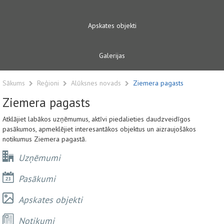
Apskates objekti
Galerijas
Sākums
Reģioni
Alūksnes novads
Ziemera pagasts
Ziemera pagasts
Atklājiet labākos uzņēmumus, aktīvi piedalieties daudzveidīgos
pasākumos, apmeklējiet interesantākos objektus un aizraujošākos
notikumus Ziemera pagastā.
Uzņēmumi
Pasākumi
Apskates objekti
Notikumi