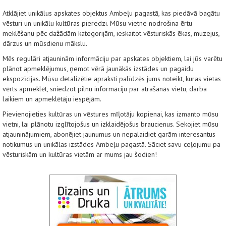
Atklājiet unikālus apskates objektus Ambeļu pagastā, kas piedāvā bagātu
vēsturi un unikālu kultūras pieredzi. Mūsu vietne nodrošina ērtu
meklēšanu pēc dažādām kategorijām, ieskaitot vēsturiskās ēkas, muzejus,
dārzus un mūsdienu mākslu.
Mēs regulāri atjauninām informāciju par apskates objektiem, lai jūs varētu
plānot apmeklējumus, ņemot vērā jaunākās izstādes un pagaidu
ekspozīcijas. Mūsu detalizētie apraksti palīdzēs jums noteikt, kuras vietas
vērts apmeklēt, sniedzot pilnu informāciju par atrašanās vietu, darba
laikiem un apmeklētāju iespējām.
Pievienojieties kultūras un vēstures mīļotāju kopienai, kas izmanto mūsu
vietni, lai plānotu izglītojošus un izklaidējošus braucienus. Sekojiet mūsu
atjauninājumiem, abonējiet jaunumus un nepalaidiet garām interesantus
notikumus un unikālas izstādes Ambeļu pagastā. Sāciet savu ceļojumu pa
vēsturiskām un kultūras vietām ar mums jau šodien!