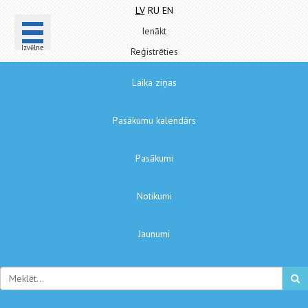
LV
RU
EN
Ienākt
Izvēlne
Reģistrēties
Laika ziņas
Pasākumu kalendārs
Pasākumi
Notikumi
Jaunumi