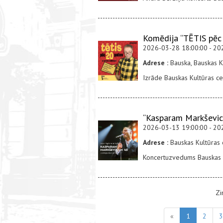
Komēdija “TĒTIS pēc
2026-03-28 18:00:00 - 20
Adrese :
Bauska, Bauskas K
Izrāde Bauskas Kultūras c
“Kasparam Markševica
2026-03-13 19:00:00 - 20
Adrese :
Bauskas Kultūras 
Koncertuzvedums Bauskas 
Zi
«
1
2
3