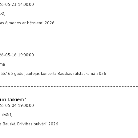
26-05-23 14:00:00
zā,
ātas ģimenes ar bērniem! 2026
26-05-16 19:00:00
umā
āls" 65 gadu jubilejas koncerts Bauskas rātslaukumā 2026
uri laikiem"
26-05-04 19:00:00
ulvārī,
s Bauskā, Brīvības bulvārī. 2026