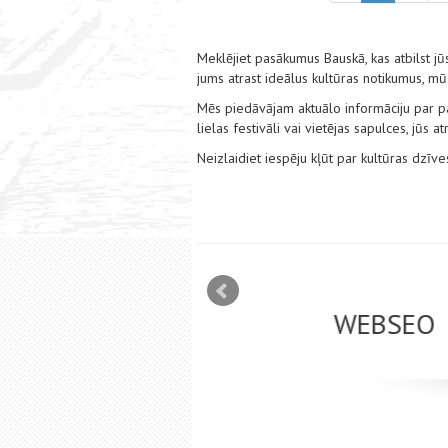
Meklējiet pasākumus Bauskā, kas atbilst jūs
jums atrast ideālus kultūras notikumus, mū
Mēs piedāvājam aktuālo informāciju par pas
lielas festivāli vai vietējas sapulces, jūs
Neizlaidiet iespēju kļūt par kultūras dzīv
mizācija interneta
WEBSEO
etā Google AdWords