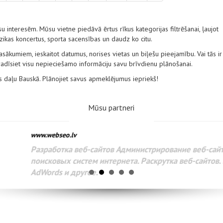
u interesēm. Mūsu vietne piedāvā ērtus rīkus kategorijas filtrēšanai, ļaujot
zikas koncertus, sporta sacensības un daudz ko citu.
ākumiem, ieskaitot datumus, norises vietas un biļešu pieejamību. Vai tās ir
 atradīsiet visu nepieciešamo informāciju savu brīvdienu plānošanai.
es daļu Bauskā. Plānojiet savus apmeklējumus iepriekš!
Mūsu partneri
www.webseo.lv
Разработка веб-сайтов Администрирование веб-сайтов. 
поисковых систем интернета. Раскрутка веб-сайтов. Рек
AdWords и другое.