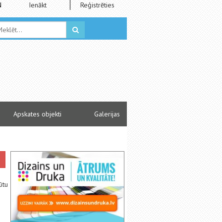
N
Ienākt
Reģistrēties
Apskates objekti
Galerijas
ūtu