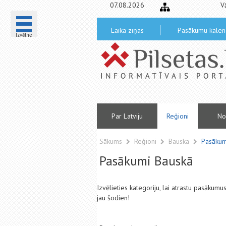
07.08.2026
V
Laika ziņas
Pasākumu kalen
Izvēlne
Par Latviju
Reģioni
No
Sākums
Reģioni
Bauska
Pasākum
Pasākumi Bauskā
Izvēlieties kategoriju, lai atrastu pasākum
jau šodien!