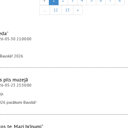
«
1
2
3
4
5
6
7
8
...
12
13
»
eda”
26-05-30 21:00:00
s Bauskā! 2026
s pils muzejā
26-05-23 23:30:00
js
2026 pasākumi Bauskā!
os te. Mazi brīnumi"