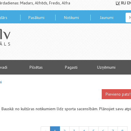
ārdadienas: Madars, Alfrēds, Fredis, Alfra
LV
RU
E
dārs
Pasākumi
Notikumi
Jaunumi
vadi
Pilsētas
Pagasti
Uzņēmumi
i
Pievieno pats!
us Bauskā: no kultūras notikumiem līdz sporta sacensībām. Plānojiet savu atp