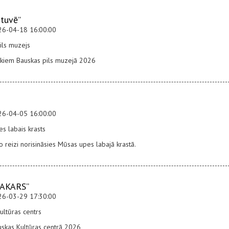
rtuvē”
26-04-18 16:00:00
ils muzejs
kiem Bauskas pils muzejā 2026
26-04-05 16:00:00
s labais krasts
to reizi norisināsies Mūsas upes labajā krastā.
VAKARS”
26-03-29 17:30:00
ultūras centrs
uskas Kultūras centrā 2026