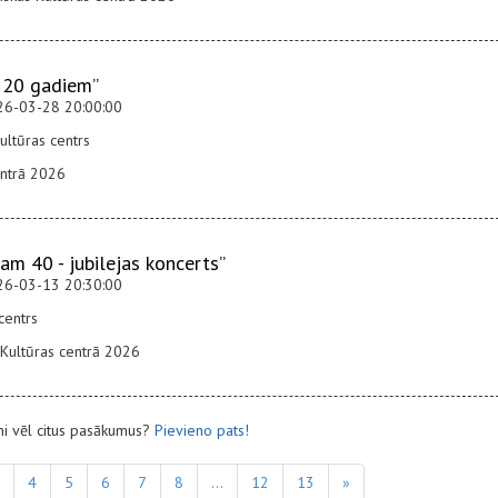
 20 gadiem”
26-03-28 20:00:00
ultūras centrs
entrā 2026
m 40 - jubilejas koncerts”
26-03-13 20:30:00
centrs
Kultūras centrā 2026
ni vēl citus pasākumus?
Pievieno pats!
4
5
6
7
8
...
12
13
»