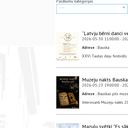
Pasākumu kategorijas:
----
“Latvju bērni danci v
2026-05-30 11:00:00 - 20
Adrese :
Bauska
XXVI Tautas deju festivāl
Muzeju nakts Bauska
2026-05-23 19:00:00 - 20
Adrese :
Bauskas pils muze
Interesanti Muzeju nakts 
Mazuļu svētki "Es sāk