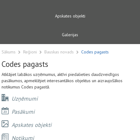
Apskates objekti
Galerijas
Sākums
Reģioni
Bauskas novads
Codes pagasts
Codes pagasts
Atklājiet labākos uzņēmumus, aktīvi piedalieties daudzveidīgos
pasākumos, apmeklējiet interesantākos objektus un aizraujošākos
notikumus Codes pagastā.
Uzņēmumi
Pasākumi
Apskates objekti
Notikumi