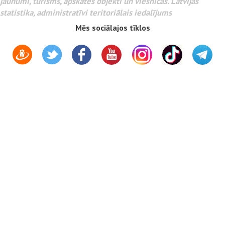
jaunumi, tūrisms, apskates objekti un viesnīcas. Latvijas
statistika, administratīvi teritoriālais iedalījums
Mēs sociālajos tīklos