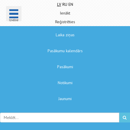
LV
RU
EN
Ienākt
Izvēlne
Reģistrēties
Laika ziņas
Pasākumu kalendārs
Pasākumi
Notikumi
Jaunumi