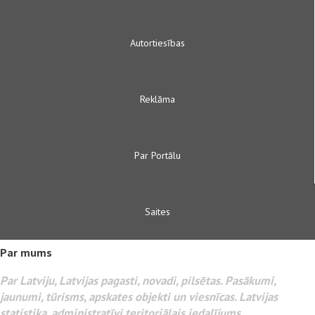
Autortiesības
Reklāma
Par Portālu
Saites
Par mums
Par Latviju, Latvijas pagasti, novadi, pilsētas. Pasākumi,
jaunumi, tūrisms, apskates objekti un viesnīcas. Latvijas
statistika, administratīvi teritoriālais iedalījums