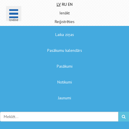
LV
RU
EN
Ienākt
Izvēlne
Reģistrēties
Laika ziņas
Pasākumu kalendārs
Pasākumi
Notikumi
Jaunumi