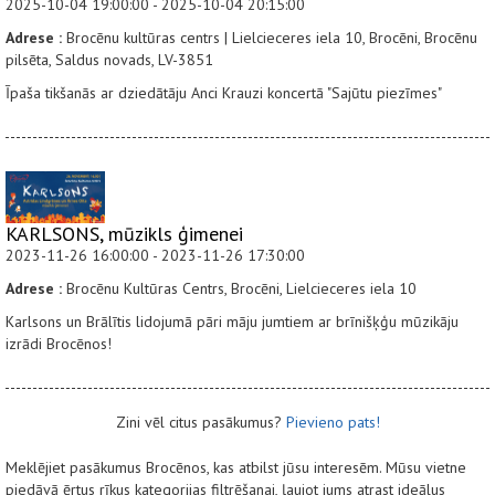
2025-10-04 19:00:00 - 2025-10-04 20:15:00
Adrese :
Brocēnu kultūras centrs | Lielcieceres iela 10, Brocēni, Brocēnu
pilsēta, Saldus novads, LV-3851
Īpaša tikšanās ar dziedātāju Anci Krauzi koncertā "Sajūtu piezīmes"
KARLSONS, mūzikls ģimenei
2023-11-26 16:00:00 - 2023-11-26 17:30:00
Adrese :
Brocēnu Kultūras Centrs, Brocēni, Lielcieceres iela 10
Karlsons un Brālītis lidojumā pāri māju jumtiem ar brīnišķģu mūzikāju
izrādi Brocēnos!
Zini vēl citus pasākumus?
Pievieno pats!
Meklējiet pasākumus Brocēnos, kas atbilst jūsu interesēm. Mūsu vietne
piedāvā ērtus rīkus kategorijas filtrēšanai, ļaujot jums atrast ideālus