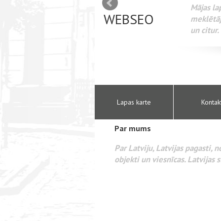
mizācija interneta
WEBSEO
etā Google AdWords
Lapas karte
Kontak
Par mums
Par Latviju, Latvijas pagasti, 
objekti un viesnīcas. Latvijas s