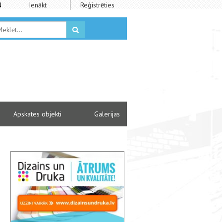
N
Ienākt
Reģistrēties
Apskates objekti
Galerijas