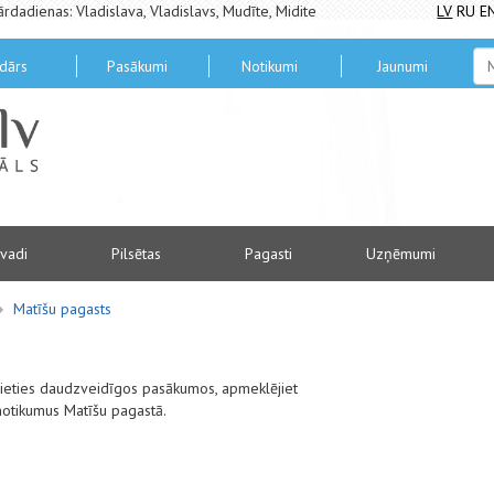
ārdadienas: Vladislava, Vladislavs, Mudīte, Midite
LV
RU
E
dārs
Pasākumi
Notikumi
Jaunumi
vadi
Pilsētas
Pagasti
Uzņēmumi
Matīšu pagasts
alieties daudzveidīgos pasākumos, apmeklējiet
notikumus Matīšu pagastā.