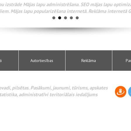
Разработка веб-сайтов Администрирование веб-сайтов. 
поисковых систем интернета. Раскрутка веб-сайтов. Рек
AdWords и другое.
ti
Autortiesības
Reklāma
Pa
novadi, pilsētas. Pasākumi, jaunumi, tūrisms, apskates
tatistika, administratīvi teritoriālais iedalījums