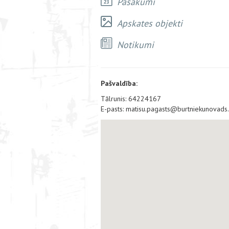
Pasākumi
Apskates objekti
Notikumi
Pašvaldība:
Tālrunis: 64224167
E-pasts: matisu.pagasts@burtniekunovads.