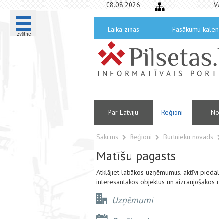
08.08.2026
V
Laika ziņas
Pasākumu kalen
Izvēlne
Par Latviju
Reģioni
No
Sākums
Reģioni
Burtnieku novads
Matīšu pagasts
Atklājiet labākos uzņēmumus, aktīvi pied
interesantākos objektus un aizraujošākos 
Uzņēmumi