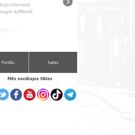
SEO оптимизация сайта для
лама в интернете Google
r Portālu
Saites
Mēs sociālajos tīklos