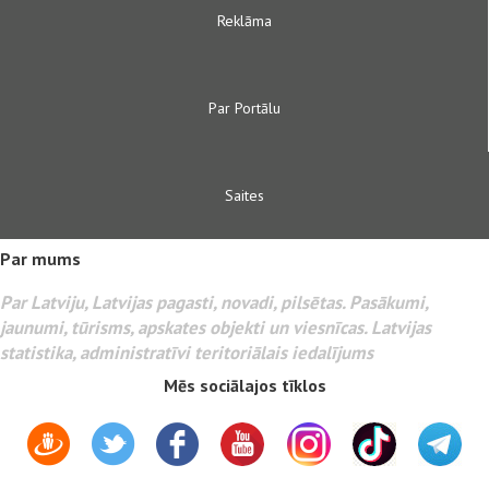
Reklāma
Par Portālu
Saites
Par mums
Par Latviju, Latvijas pagasti, novadi, pilsētas. Pasākumi,
jaunumi, tūrisms, apskates objekti un viesnīcas. Latvijas
statistika, administratīvi teritoriālais iedalījums
Mēs sociālajos tīklos