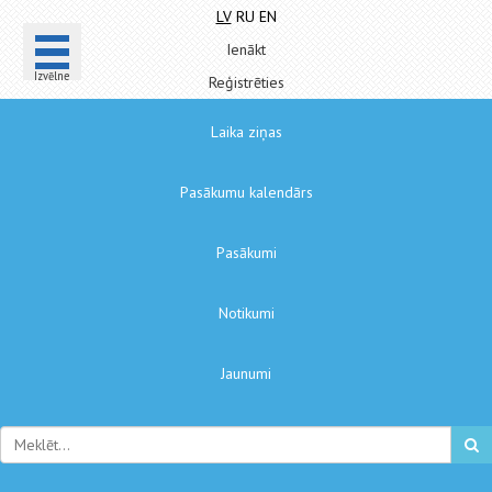
LV
RU
EN
Ienākt
Izvēlne
Reģistrēties
Laika ziņas
Pasākumu kalendārs
Pasākumi
Notikumi
Jaunumi