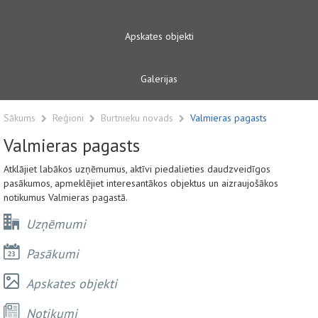
Apskates objekti
Galerijas
Sākums
Reģioni
Burtnieku novads
Valmieras pagasts
Valmieras pagasts
Atklājiet labākos uzņēmumus, aktīvi piedalieties daudzveidīgos
pasākumos, apmeklējiet interesantākos objektus un aizraujošākos
notikumus Valmieras pagastā.
Uzņēmumi
Pasākumi
Apskates objekti
Notikumi