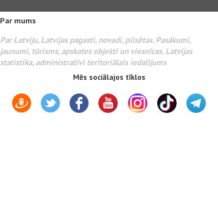
Par mums
Par Latviju, Latvijas pagasti, novadi, pilsētas. Pasākumi,
jaunumi, tūrisms, apskates objekti un viesnīcas. Latvijas
statistika, administratīvi teritoriālais iedalījums
Mēs sociālajos tīklos