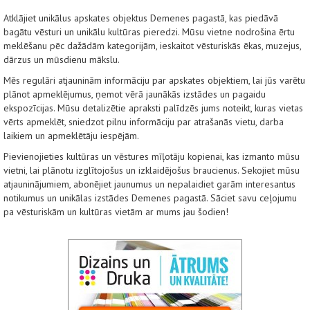
Atklājiet unikālus apskates objektus Demenes pagastā, kas piedāvā
bagātu vēsturi un unikālu kultūras pieredzi. Mūsu vietne nodrošina ērtu
meklēšanu pēc dažādām kategorijām, ieskaitot vēsturiskās ēkas, muzejus,
dārzus un mūsdienu mākslu.
Mēs regulāri atjauninām informāciju par apskates objektiem, lai jūs varētu
plānot apmeklējumus, ņemot vērā jaunākās izstādes un pagaidu
ekspozīcijas. Mūsu detalizētie apraksti palīdzēs jums noteikt, kuras vietas
vērts apmeklēt, sniedzot pilnu informāciju par atrašanās vietu, darba
laikiem un apmeklētāju iespējām.
Pievienojieties kultūras un vēstures mīļotāju kopienai, kas izmanto mūsu
vietni, lai plānotu izglītojošus un izklaidējošus braucienus. Sekojiet mūsu
atjauninājumiem, abonējiet jaunumus un nepalaidiet garām interesantus
notikumus un unikālas izstādes Demenes pagastā. Sāciet savu ceļojumu
pa vēsturiskām un kultūras vietām ar mums jau šodien!