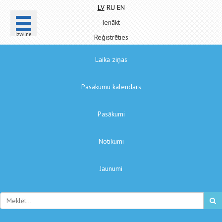
LV
RU
EN
Ienākt
Izvēlne
Reģistrēties
Laika ziņas
Pasākumu kalendārs
Pasākumi
Notikumi
Jaunumi