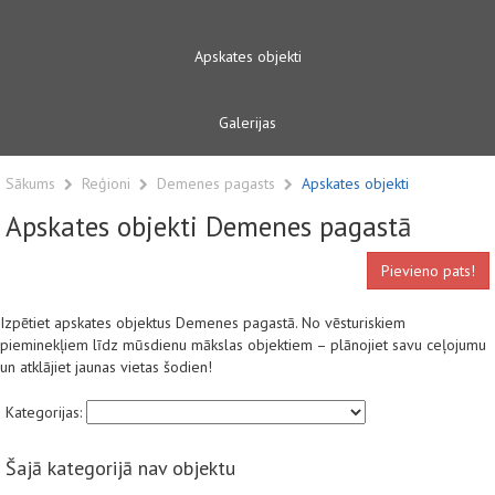
Apskates objekti
Galerijas
Sākums
Reģioni
Demenes pagasts
Apskates objekti
Apskates objekti Demenes pagastā
Pievieno pats!
Izpētiet apskates objektus Demenes pagastā. No vēsturiskiem
pieminekļiem līdz mūsdienu mākslas objektiem – plānojiet savu ceļojumu
un atklājiet jaunas vietas šodien!
Kategorijas:
Šajā kategorijā nav objektu