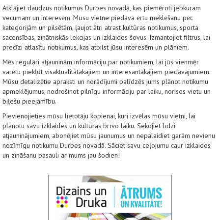
Atklājiet daudzus notikumus Durbes novadā, kas piemēroti jebkuram
vecumam un interesēm. Mūsu vietne piedāvā ērtu meklēšanu pēc
kategorijām un pilsētām, ļaujot ātri atrast kultūras notikumus, sporta
sacensības, zinātniskās lekcijas un izklaides šovus. Izmantojiet filtrus, lai
precīzi atlasītu notikumus, kas atbilst jūsu interesēm un plāniem.
Mēs regulāri atjauninām informāciju par notikumiem, lai jūs vienmēr
varētu piekļūt visaktualitātākajiem un interesantākajiem piedāvājumiem.
Mūsu detalizētie apraksti un norādījumi palīdzēs jums plānot notikumu
apmeklējumus, nodrošinot pilnīgu informāciju par laiku, norises vietu un
biļešu pieejamību.
Pievienojieties mūsu lietotāju kopienai, kuri izvēlas mūsu vietni, lai
plānotu savu izklaides un kultūras brīvo laiku. Sekojiet līdzi
atjauninājumiem, abonējiet mūsu jaunumus un nepalaidiet garām nevienu
nozīmīgu notikumu Durbes novadā. Sāciet savu ceļojumu caur izklaides
un zināšanu pasauli ar mums jau šodien!