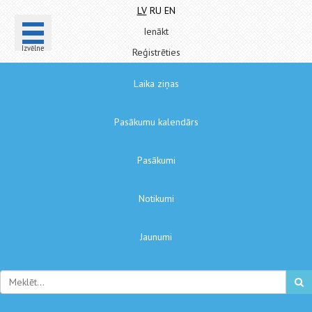
LV
RU
EN
Ienākt
Izvēlne
Reģistrēties
Laika ziņas
Pasākumu kalendārs
Pasākumi
Notikumi
Jaunumi