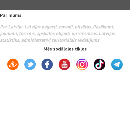
Par mums
Par Latviju, Latvijas pagasti, novadi, pilsētas. Pasākumi,
jaunumi, tūrisms, apskates objekti un viesnīcas. Latvijas
statistika, administratīvi teritoriālais iedalījums
Mēs sociālajos tīklos