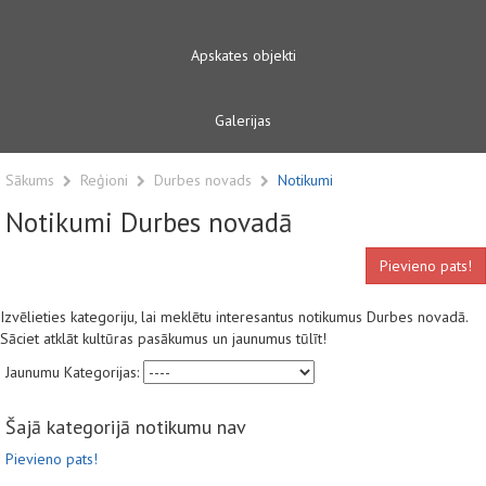
Apskates objekti
Galerijas
Sākums
Reģioni
Durbes novads
Notikumi
Notikumi Durbes novadā
Pievieno pats!
Izvēlieties kategoriju, lai meklētu interesantus notikumus Durbes novadā.
Sāciet atklāt kultūras pasākumus un jaunumus tūlīt!
Jaunumu Kategorijas:
Šajā kategorijā notikumu nav
Pievieno pats!