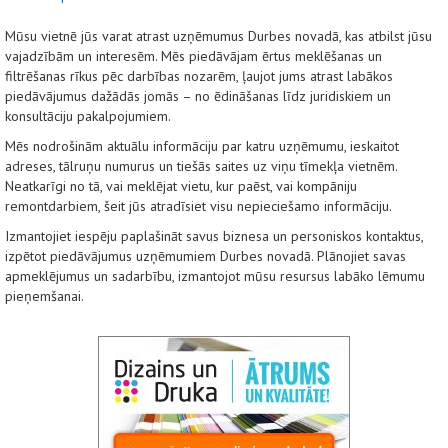
Mūsu vietnē jūs varat atrast uzņēmumus Durbes novadā, kas atbilst jūsu
vajadzībām un interesēm. Mēs piedāvājam ērtus meklēšanas un
filtrēšanas rīkus pēc darbības nozarēm, ļaujot jums atrast labākos
piedāvājumus dažādās jomās – no ēdināšanas līdz juridiskiem un
konsultāciju pakalpojumiem.
Mēs nodrošinām aktuālu informāciju par katru uzņēmumu, ieskaitot
adreses, tālruņu numurus un tiešās saites uz viņu tīmekļa vietnēm.
Neatkarīgi no tā, vai meklējat vietu, kur paēst, vai kompāniju
remontdarbiem, šeit jūs atradīsiet visu nepieciešamo informāciju.
Izmantojiet iespēju paplašināt savus biznesa un personiskos kontaktus,
izpētot piedāvājumus uzņēmumiem Durbes novadā. Plānojiet savas
apmeklējumus un sadarbību, izmantojot mūsu resursus labāko lēmumu
pieņemšanai.