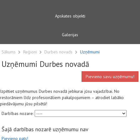
Apskates objekti
Galerijas
Sākums
Reģioni
Durbes novads
Uzņēmumi
Uzņēmumi Durbes novadā
Pievieno savu uzņēmumu!
Izpētiet uzņēmumus Durbes novadā jebkurai jūsu vajadzībai. No
restorāniem līdz profesionāliem pakalpojumiem – atrodiet labāko
piedāvājumu jūsu pilsētā!
Darbības nozare:
Šajā darbības nozarē uzņēmumu nav
Pievieno pats!