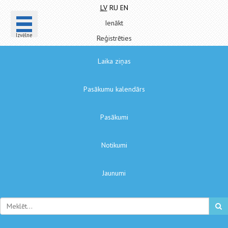
LV
RU
EN
Ienākt
Izvēlne
Reģistrēties
Laika ziņas
Pasākumu kalendārs
Pasākumi
Notikumi
Jaunumi