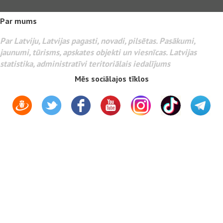
Par mums
Par Latviju, Latvijas pagasti, novadi, pilsētas. Pasākumi,
jaunumi, tūrisms, apskates objekti un viesnīcas. Latvijas
statistika, administratīvi teritoriālais iedalījums
Mēs sociālajos tīklos