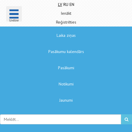
LV
RU
EN
Ienākt
Izvēlne
Reģistrēties
Laika ziņas
Pasākumu kalendārs
Pasākumi
Notikumi
Jaunumi