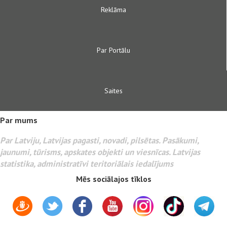
Reklāma
Par Portālu
Saites
Par mums
Par Latviju, Latvijas pagasti, novadi, pilsētas. Pasākumi,
jaunumi, tūrisms, apskates objekti un viesnīcas. Latvijas
statistika, administratīvi teritoriālais iedalījums
Mēs sociālajos tīklos