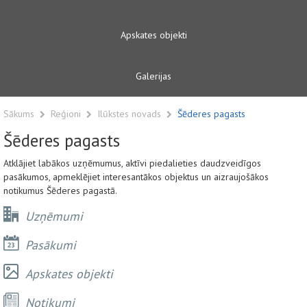
Apskates objekti
Galerijas
Sākums
Reģioni
Ilūkstes novads
Šēderes pagasts
Šēderes pagasts
Atklājiet labākos uzņēmumus, aktīvi piedalieties daudzveidīgos
pasākumos, apmeklējiet interesantākos objektus un aizraujošākos
notikumus Šēderes pagastā.
Uzņēmumi
Pasākumi
Apskates objekti
Notikumi