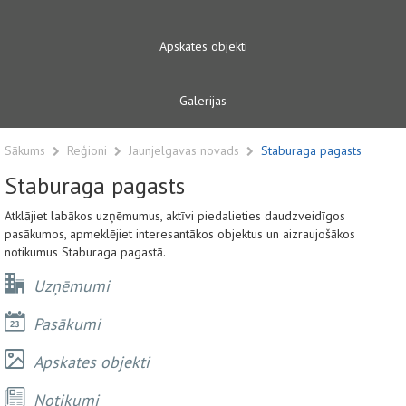
Apskates objekti
Galerijas
Sākums
Reģioni
Jaunjelgavas novads
Staburaga pagasts
Staburaga pagasts
Atklājiet labākos uzņēmumus, aktīvi piedalieties daudzveidīgos
pasākumos, apmeklējiet interesantākos objektus un aizraujošākos
notikumus Staburaga pagastā.
Uzņēmumi
Pasākumi
Apskates objekti
Notikumi