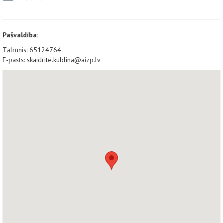
Pašvaldība:
Tālrunis: 65124764
E-pasts: skaidrite.kublina@aizp.lv