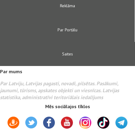
Reklāma
Par Portālu
Saites
Par mums
Par Latviju, Latvijas pagasti, novadi, pilsētas. Pasākumi,
jaunumi, tūrisms, apskates objekti un viesnīcas. Latvijas
statistika, administratīvi teritoriālais iedalījums
Mēs sociālajos tīklos