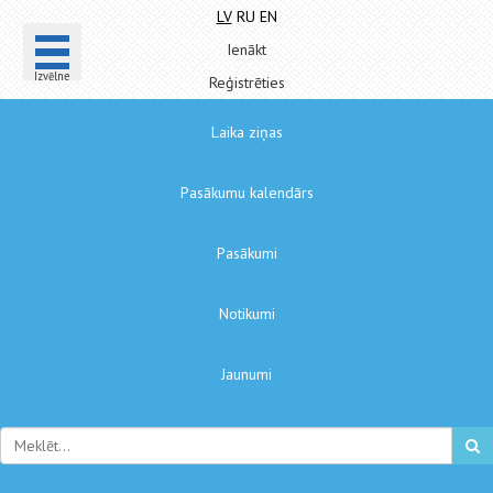
LV
RU
EN
Ienākt
Izvēlne
Reģistrēties
Laika ziņas
Pasākumu kalendārs
Pasākumi
Notikumi
Jaunumi