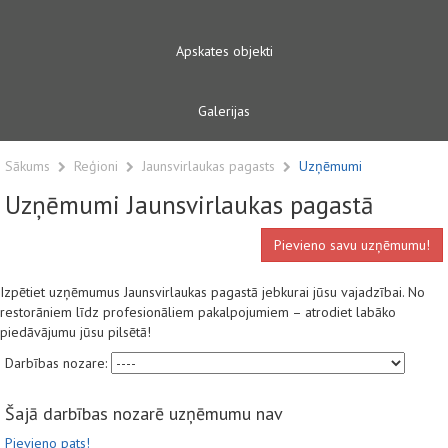
Apskates objekti
Galerijas
Sākums
Reģioni
Jaunsvirlaukas pagasts
Uzņēmumi
Uzņēmumi Jaunsvirlaukas pagastā
Pievieno savu uzņēmumu!
Izpētiet uzņēmumus Jaunsvirlaukas pagastā jebkurai jūsu vajadzībai. No
restorāniem līdz profesionāliem pakalpojumiem – atrodiet labāko
piedāvājumu jūsu pilsētā!
Darbības nozare:
Šajā darbības nozarē uzņēmumu nav
Pievieno pats!