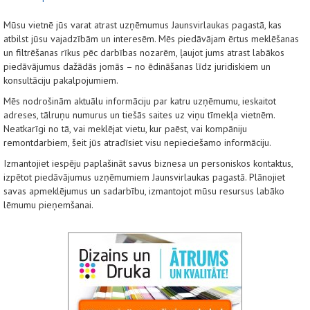
Mūsu vietnē jūs varat atrast uzņēmumus Jaunsvirlaukas pagastā, kas
atbilst jūsu vajadzībām un interesēm. Mēs piedāvājam ērtus meklēšanas
un filtrēšanas rīkus pēc darbības nozarēm, ļaujot jums atrast labākos
piedāvājumus dažādās jomās – no ēdināšanas līdz juridiskiem un
konsultāciju pakalpojumiem.
Mēs nodrošinām aktuālu informāciju par katru uzņēmumu, ieskaitot
adreses, tālruņu numurus un tiešās saites uz viņu tīmekļa vietnēm.
Neatkarīgi no tā, vai meklējat vietu, kur paēst, vai kompāniju
remontdarbiem, šeit jūs atradīsiet visu nepieciešamo informāciju.
Izmantojiet iespēju paplašināt savus biznesa un personiskos kontaktus,
izpētot piedāvājumus uzņēmumiem Jaunsvirlaukas pagastā. Plānojiet
savas apmeklējumus un sadarbību, izmantojot mūsu resursus labāko
lēmumu pieņemšanai.