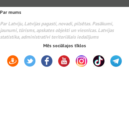
Par mums
Par Latviju, Latvijas pagasti, novadi, pilsētas. Pasākumi,
jaunumi, tūrisms, apskates objekti un viesnīcas. Latvijas
statistika, administratīvi teritoriālais iedalījums
Mēs sociālajos tīklos