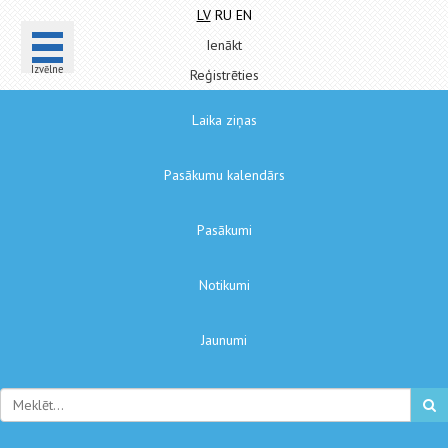
LV
RU
EN
Ienākt
Izvēlne
Reģistrēties
Laika ziņas
Pasākumu kalendārs
Pasākumi
Notikumi
Jaunumi