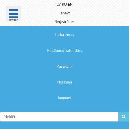
LV
RU
EN
Ienākt
Izvēlne
Reģistrēties
Laika ziņas
Pasākumu kalendārs
Pasākumi
Notikumi
Jaunumi