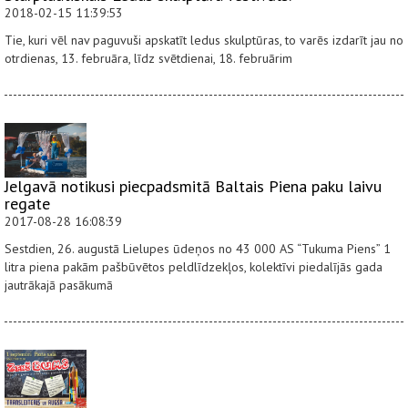
2018-02-15 11:39:53
Tie, kuri vēl nav paguvuši apskatīt ledus skulptūras, to varēs izdarīt jau no
otrdienas, 13. februāra, līdz svētdienai, 18. februārim
Jelgavā notikusi piecpadsmitā Baltais Piena paku laivu
regate
2017-08-28 16:08:39
Sestdien, 26. augustā Lielupes ūdeņos no 43 000 AS “Tukuma Piens” 1
litra piena pakām pašbūvētos peldlīdzekļos, kolektīvi piedalījās gada
jautrākajā pasākumā