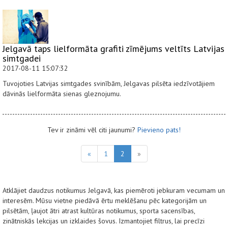
Jelgavā taps lielformāta grafiti zīmējums veltīts Latvijas
simtgadei
2017-08-11 15:07:32
Tuvojoties Latvijas simtgades svinībām, Jelgavas pilsēta iedzīvotājiem
dāvinās lielformāta sienas gleznojumu.
Tev ir zināmi vēl citi jaunumi?
Pievieno pats!
«
1
2
»
Atklājiet daudzus notikumus Jelgavā, kas piemēroti jebkuram vecumam un
interesēm. Mūsu vietne piedāvā ērtu meklēšanu pēc kategorijām un
pilsētām, ļaujot ātri atrast kultūras notikumus, sporta sacensības,
zinātniskās lekcijas un izklaides šovus. Izmantojiet filtrus, lai precīzi