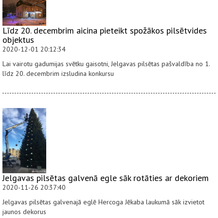
Līdz 20. decembrim aicina pieteikt spožākos pilsētvides
objektus
2020-12-01 20:12:34
Lai vairotu gadumijas svētku gaisotni, Jelgavas pilsētas pašvaldība no 1.
līdz 20. decembrim izsludina konkursu
Jelgavas pilsētas galvenā egle sāk rotāties ar dekoriem
2020-11-26 20:37:40
Jelgavas pilsētas galvenajā eglē Hercoga Jēkaba laukumā sāk izvietot
jaunos dekorus