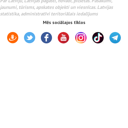
Par Latviju, Latvijas pagasti, novadi, pilsētas. Pasākumi,
jaunumi, tūrisms, apskates objekti un viesnīcas. Latvijas
statistika, administratīvi teritoriālais iedalījums
Mēs sociālajos tīklos