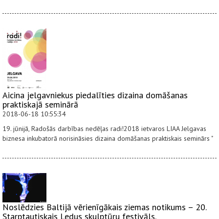
Aicina jelgavniekus piedalīties dizaina domāšanas
praktiskajā seminārā
2018-06-18 10:55:34
19. jūnijā, Radošās darbības nedēļas radi!2018 ietvaros LIAA Jelgavas
biznesa inkubatorā norisināsies dizaina domāšanas praktiskais seminārs "
Noslēdzies Baltijā vērienīgākais ziemas notikums – 20.
Starptautiskais Ledus skulptūru festivāls.