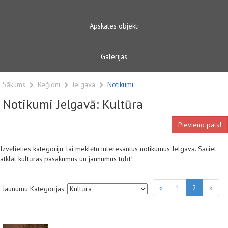
Apskates objekti
Galerijas
Sākums
Reģioni
Jelgava
Notikumi
Notikumi Jelgavā: Kultūra
Pievieno pats!
Izvēlieties kategoriju, lai meklētu interesantus notikumus Jelgavā. Sāciet
atklāt kultūras pasākumus un jaunumus tūlīt!
«
1
2
»
Jaunumu Kategorijas: