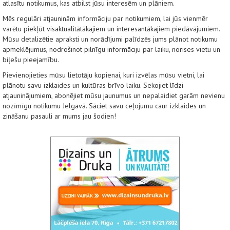
atlasītu notikumus, kas atbilst jūsu interesēm un plāniem.
Mēs regulāri atjauninām informāciju par notikumiem, lai jūs vienmēr
varētu piekļūt visaktualitātākajiem un interesantākajiem piedāvājumiem.
Mūsu detalizētie apraksti un norādījumi palīdzēs jums plānot notikumu
apmeklējumus, nodrošinot pilnīgu informāciju par laiku, norises vietu un
biļešu pieejamību.
Pievienojieties mūsu lietotāju kopienai, kuri izvēlas mūsu vietni, lai
plānotu savu izklaides un kultūras brīvo laiku. Sekojiet līdzi
atjauninājumiem, abonējiet mūsu jaunumus un nepalaidiet garām nevienu
nozīmīgu notikumu Jelgavā. Sāciet savu ceļojumu caur izklaides un
zināšanu pasauli ar mums jau šodien!