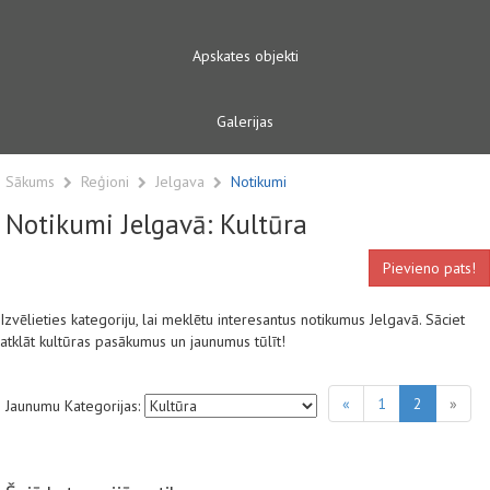
Apskates objekti
Galerijas
Sākums
Reģioni
Jelgava
Notikumi
Notikumi Jelgavā: Kultūra
Pievieno pats!
Izvēlieties kategoriju, lai meklētu interesantus notikumus Jelgavā. Sāciet
atklāt kultūras pasākumus un jaunumus tūlīt!
«
1
2
»
Jaunumu Kategorijas: