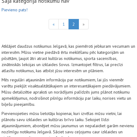
Šajā kategorijā notikumu nav
Pievieno pats!
«
1
2
»
Atklājiet daudzus notikumus Jelgavā, kas piemēroti jebkuram vecumam un
interesēm. Mūsu vietne piedāvā ērtu meklēšanu pēc kategorijām un
pilsētām, ļaujot ātri atrast kultūras notikumus, sporta sacensības,
zinātniskās lekcijas un izklaides šovus. Izmantojiet filtrus, lai precīzi
atlasītu notikumus, kas atbilst jūsu interesēm un plāniem.
Mēs regulāri atjauninām informāciju par notikumiem, lai jūs vienmēr
varētu piekļūt visaktualitātākajiem un interesantākajiem piedāvājumiem.
Mūsu detalizētie apraksti un norādījumi palīdzēs jums plānot notikumu
apmeklējumus, nodrošinot pilnīgu informāciju par laiku, norises vietu un
biļešu pieejamību.
Pievienojieties mūsu lietotāju kopienai, kuri izvēlas mūsu vietni, lai
plānotu savu izklaides un kultūras brīvo laiku. Sekojiet līdzi
atjauninājumiem, abonējiet mūsu jaunumus un nepalaidiet garām nevienu
nozīmīgu notikumu Jelgavā. Sāciet savu ceļojumu caur izklaides un