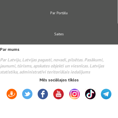
Par Portālu
Saites
Par mums
Par Latviju, Latvijas pagasti, novadi, pilsētas. Pasākumi,
jaunumi, tūrisms, apskates objekti un viesnīcas. Latvijas
statistika, administratīvi teritoriālais iedalījums
Mēs sociālajos tīklos