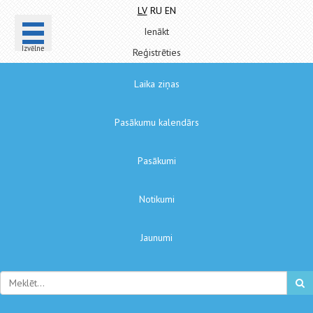
LV
RU
EN
Ienākt
Izvēlne
Reģistrēties
Laika ziņas
Pasākumu kalendārs
Pasākumi
Notikumi
Jaunumi