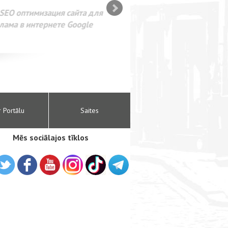
SEO оптимизация сайта для
лама в интернете Google
r Portālu
Saites
Mēs sociālajos tīklos