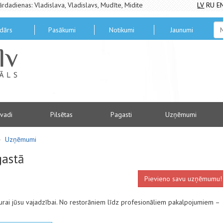
ārdadienas: Vladislava, Vladislavs, Mudīte, Midite
LV
RU
E
dārs
Pasākumi
Notikumi
Jaunumi
vadi
Pilsētas
Pagasti
Uzņēmumi
Uzņēmumi
astā
Pievieno savu uzņēmumu!
rai jūsu vajadzībai. No restorāniem līdz profesionāliem pakalpojumiem –