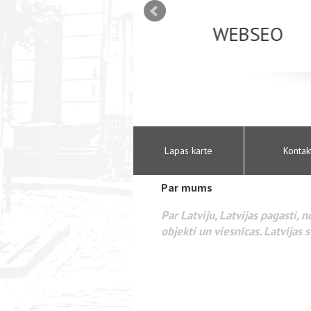
mizācija interneta
WEBSEO
etā Google AdWords
Lapas karte
Kontak
Par mums
Par Latviju, Latvijas pagasti, 
objekti un viesnīcas. Latvijas s