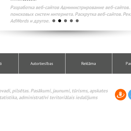
Разработка веб-сайтов Администрирование веб-сайтов. 
поисковых систем интернета. Раскрутка веб-сайтов. Рек
AdWords и другое.
ti
Autortiesības
Reklāma
Pa
novadi, pilsētas. Pasākumi, jaunumi, tūrisms, apskates
tatistika, administratīvi teritoriālais iedalījums