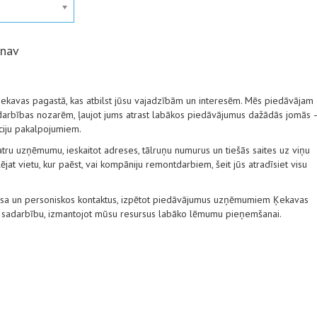
 nav
ekavas pagastā, kas atbilst jūsu vajadzībām un interesēm. Mēs piedāvājam
 darbības nozarēm, ļaujot jums atrast labākos piedāvājumus dažādās jomās 
āciju pakalpojumiem.
tru uzņēmumu, ieskaitot adreses, tālruņu numurus un tiešās saites uz viņu
ējat vietu, kur paēst, vai kompāniju remontdarbiem, šeit jūs atradīsiet visu
nesa un personiskos kontaktus, izpētot piedāvājumus uzņēmumiem Ķekavas
n sadarbību, izmantojot mūsu resursus labāko lēmumu pieņemšanai.