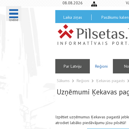
08.08.2026
V
Laika ziņas
Pasākumu kalen
Izvēlne
Par Latviju
Reģioni
No
Sākums
Reģioni
Ķekavas pagasts
Uzņēmumi Ķekavas pag
Izpētiet uzņēmumus Ķekavas pagastā jebku
atrodiet labāko piedāvājumu jūsu pilsētā!