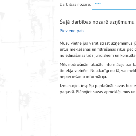
----
Darbības nozare:
Šajā darbības nozarē uzņēmumu
Pievieno pats!
Mūsu vietnē jūs varat atrast uzņēmumus Ķ
ērtus meklēšanas un filtrēšanas rīkus pēc
no ēdināšanas līdz juridiskiem un konsult
Mēs nodrošinām aktuālu informāciju par ka
tīmekļa vietnēm. Neatkarīgi no tā, vai mekl
nepieciešamo informāciju.
Izmantojiet iespēju paplašināt savus biz
pagastā. Plānojiet savas apmeklējumus u