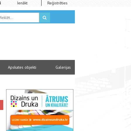
N
Ienākt
Reģistrēties
Apskates objekti
Galerijas