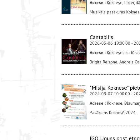
Adrese :
Koknese, Likteņdā
Muzikāls pasākums Koknese
Cantabilis
2026-03-06 19:00:00 - 20
Adrese :
Kokneses kultūras
Brigita Reisone, Andrejs O
"Misija Koknese" piet
2024-09-07 10:00:00 - 20
Adrese :
Koknese, Blaumaņ
Pasākums Koknesē 2024
IGO Uguns post etno 