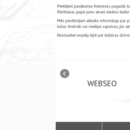
Meklējiet pasākumus Kokneses pagastā, kas
filtrēšanai, ļaujot jums atrast ideālus kul
Mēs piedāvājam aktuālo informāciju par pas
lielas festivāli vai vietējas sapulces, jūs
Neizlaidiet iespēju kļūt par kultūras dzī
mizācija interneta
WEBSEO
etā Google AdWords