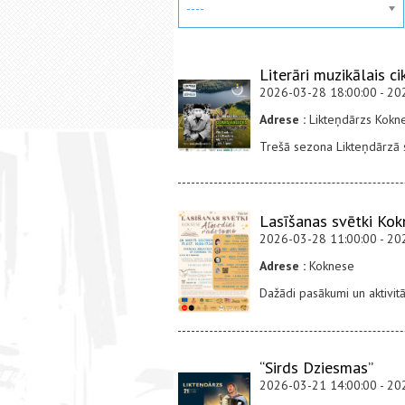
----
Literāri muzikālais ci
2026-03-28 18:00:00 - 20
Adrese :
Likteņdārzs Kokne
Trešā sezona Likteņdārzā 
Lasīšanas svētki Ko
2026-03-28 11:00:00 - 20
Adrese :
Koknese
Dažādi pasākumi un aktivit
“Sirds Dziesmas”
2026-03-21 14:00:00 - 20