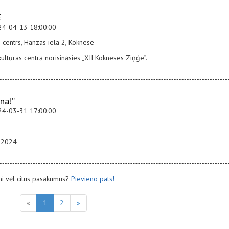
E
24-04-13 18:00:00
 centrs, Hanzas iela 2, Koknese
ultūras centrā norisināsies „XII Kokneses Ziņģe”.
na!”
24-03-31 17:00:00
ā 2024
ni vēl citus pasākumus?
Pievieno pats!
«
1
2
»