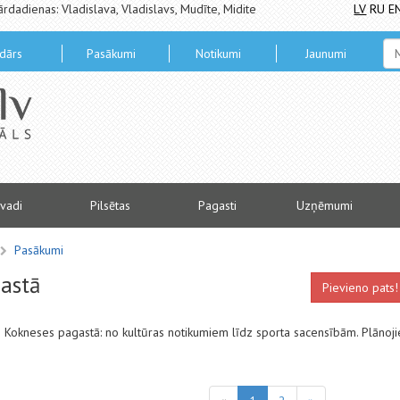
ārdadienas: Vladislava, Vladislavs, Mudīte, Midite
LV
RU
E
dārs
Pasākumi
Notikumi
Jaunumi
vadi
Pilsētas
Pagasti
Uzņēmumi
Pasākumi
astā
Pievieno pats!
us Kokneses pagastā: no kultūras notikumiem līdz sporta sacensībām. Plānoji