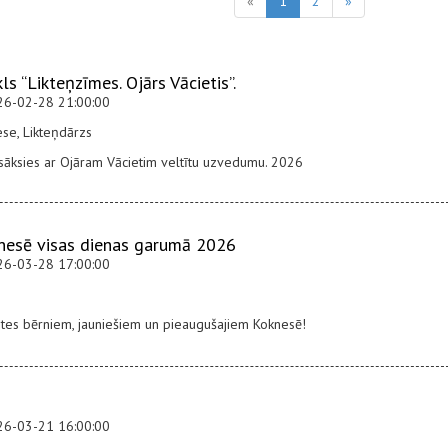
«
1
2
»
kls “Likteņzīmes. Ojārs Vācietis”.
26-02-28 21:00:00
se, Likteņdārzs
sāksies ar Ojāram Vācietim veltītu uzvedumu. 2026
knesē visas dienas garumā 2026
26-03-28 17:00:00
ātes bērniem, jauniešiem un pieaugušajiem Koknesē!
26-03-21 16:00:00