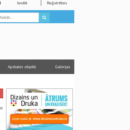
N
Ienākt
Reģistrēties
Apskates objekti
Galerijas
et