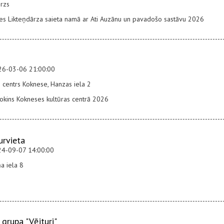
rzs
s Likteņdārza saieta namā ar Ati Auzānu un pavadošo sastāvu 2026
26-03-06 21:00:00
 centrs Koknese, Hanzas iela 2
sokins Kokneses kultūras centrā 2026
urvieta
24-09-07 14:00:00
a iela 8
grupa "Vējturi"