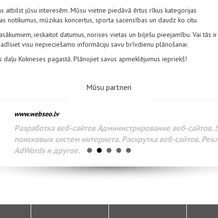
 atbilst jūsu interesēm. Mūsu vietne piedāvā ērtus rīkus kategorijas
tūras notikumus, mūzikas koncertus, sporta sacensības un daudz ko citu.
ākumiem, ieskaitot datumus, norises vietas un biļešu pieejamību. Vai tās ir
 atradīsiet visu nepieciešamo informāciju savu brīvdienu plānošanai.
ves daļu Kokneses pagastā. Plānojiet savus apmeklējumus iepriekš!
Mūsu partneri
www.webseo.lv
Разработка веб-сайтов Администрирование веб-сайтов. 
поисковых систем интернета. Раскрутка веб-сайтов. Рек
AdWords и другое.