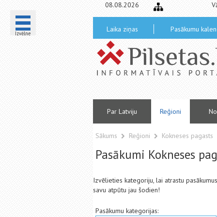
08.08.2026
V
Laika ziņas
Pasākumu kalen
Izvēlne
Par Latviju
Reģioni
No
Sākums
Reģioni
Kokneses pagasts
Pasākumi Kokneses pag
Izvēlieties kategoriju, lai atrastu pasākum
savu atpūtu jau šodien!
Pasākumu kategorijas: