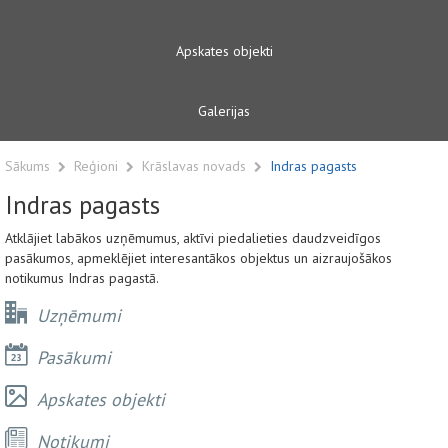
Apskates objekti
Galerijas
Sākums
Reģioni
Krāslavas novads
Indras pagasts
Indras pagasts
Atklājiet labākos uzņēmumus, aktīvi piedalieties daudzveidīgos
pasākumos, apmeklējiet interesantākos objektus un aizraujošākos
notikumus Indras pagastā.
Uzņēmumi
Pasākumi
Apskates objekti
Notikumi