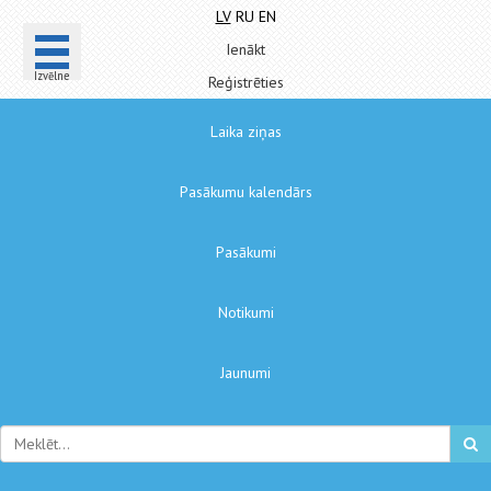
LV
RU
EN
Ienākt
Izvēlne
Reģistrēties
Laika ziņas
Pasākumu kalendārs
Pasākumi
Notikumi
Jaunumi