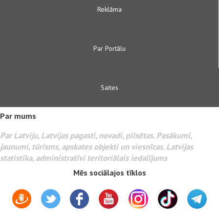
Reklāma
Par Portālu
Saites
Par mums
Par Latviju, Latvijas pagasti, novadi, pilsētas. Pasākumi,
jaunumi, tūrisms, apskates objekti un viesnīcas. Latvijas
statistika, administratīvi teritoriālais iedalījums
Mēs sociālajos tīklos