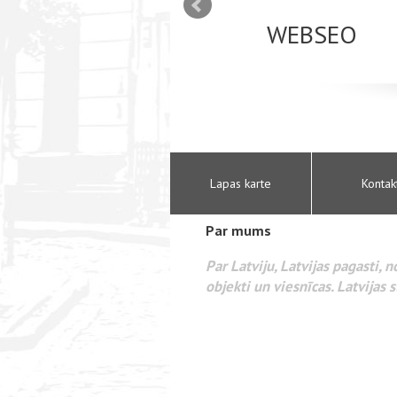
s lapu administrēšana. SEO mājas lapu optimizācija interneta
 popularizēšana internetā. Reklāma internetā Google AdWords
Lapas karte
Kontak
Par mums
Par Latviju, Latvijas pagasti, 
objekti un viesnīcas. Latvijas s