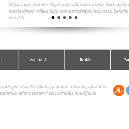
Разработка веб
WEBSEO
поисковых сист
AdWords и друг
ti
Autortiesības
Reklāma
Pa
novadi, pilsētas. Pasākumi, jaunumi, tūrisms, apskates
tatistika, administratīvi teritoriālais iedalījums