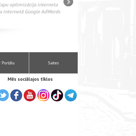
-сайтов Администрирование веб-сайтов. SEO оптимизация са
ем интернета. Раскрутка веб-сайтов. Реклама в интернете G
ое.
r Portālu
Saites
Mēs sociālajos tīklos