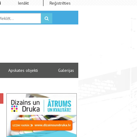
N
Ienākt
Reģistrēties
Apskates objekti
Galerijas