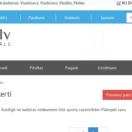
ārdadienas: Vladislava, Vladislavs, Mudīte, Midite
LV
RU
E
dārs
Pasākumi
Notikumi
Jaunumi
vadi
Pilsētas
Pagasti
Uzņēmumi
mi
erti
Pievieno pats!
us Kuldīgā: no kultūras notikumiem līdz sporta sacensībām. Plānojiet savu