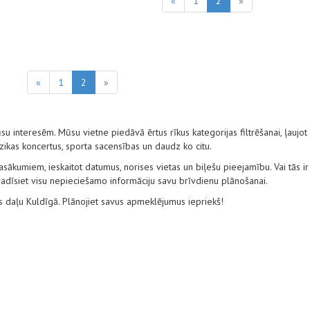
«
1
2
»
«
1
2
»
su interesēm. Mūsu vietne piedāvā ērtus rīkus kategorijas filtrēšanai, ļaujot
zikas koncertus, sporta sacensības un daudz ko citu.
ākumiem, ieskaitot datumus, norises vietas un biļešu pieejamību. Vai tās ir
 atradīsiet visu nepieciešamo informāciju savu brīvdienu plānošanai.
es daļu Kuldīgā. Plānojiet savus apmeklējumus iepriekš!