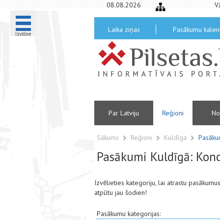
08.08.2026
V
Laika ziņas
Pasākumu kalen
Izvēlne
Par Latviju
Reģioni
No
Sākums
Reģioni
Kuldīga
Pasāku
Pasākumi Kuldīgā: Konc
Izvēlieties kategoriju, lai atrastu pasākum
atpūtu jau šodien!
Pasākumu kategorijas: