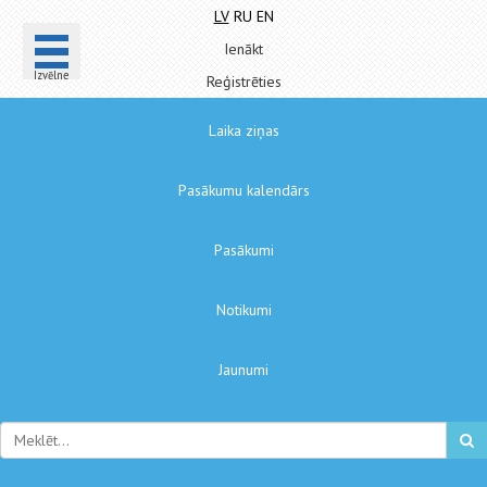
LV
RU
EN
Ienākt
Izvēlne
Reģistrēties
Laika ziņas
Pasākumu kalendārs
Pasākumi
Notikumi
Jaunumi