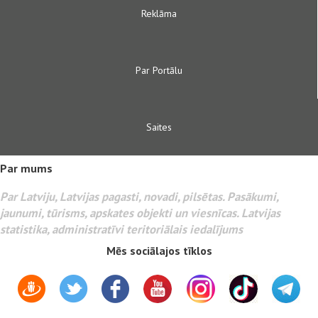
Reklāma
Par Portālu
Saites
Par mums
Par Latviju, Latvijas pagasti, novadi, pilsētas. Pasākumi,
jaunumi, tūrisms, apskates objekti un viesnīcas. Latvijas
statistika, administratīvi teritoriālais iedalījums
Mēs sociālajos tīklos