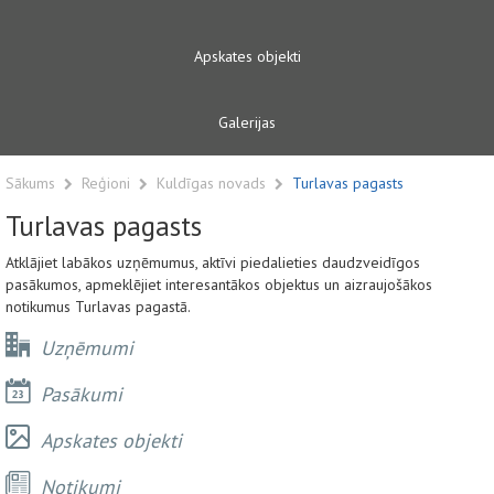
Apskates objekti
Galerijas
Sākums
Reģioni
Kuldīgas novads
Turlavas pagasts
Turlavas pagasts
Atklājiet labākos uzņēmumus, aktīvi piedalieties daudzveidīgos
pasākumos, apmeklējiet interesantākos objektus un aizraujošākos
notikumus Turlavas pagastā.
Uzņēmumi
Pasākumi
Apskates objekti
Notikumi