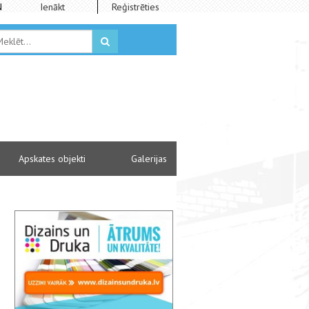
N
Ienākt
Reģistrēties
Apskates objekti
Galerijas