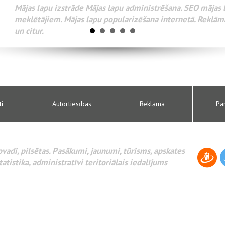
. SEO mājas lapu optimizācija interneta
rnetā. Reklāma internetā Google AdWords
ti
Autortiesības
Reklāma
Pa
novadi, pilsētas. Pasākumi, jaunumi, tūrisms, apskates
tatistika, administratīvi teritoriālais iedalījums