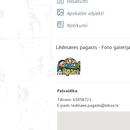
Pasākumi
Apskates objekti
Notikumi
Lēdmanes pagasts - Foto galerij
Pašvaldība:
Tālrunis: 65058721
E-pasts: ledmane.pagasts@inbox.lv