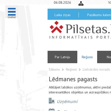
06.08.2026
V
Laika ziņas
Pasākumu kalen
Izvēlne
Par Latviju
Reģioni
No
Sākums
Reģioni
Lielvārdes novads
Lēdmanes pagasts
Atklājiet labākos uzņēmumus, aktīvi pied
interesantākos objektus un aizraujošākos
Uzņēmumi