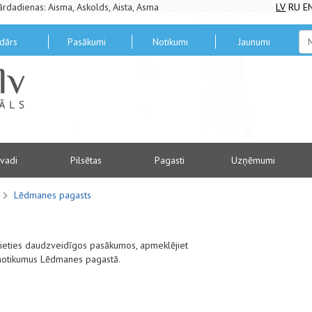
ārdadienas: Aisma, Askolds, Aista, Asma
LV
RU
E
dārs
Pasākumi
Notikumi
Jaunumi
vadi
Pilsētas
Pagasti
Uzņēmumi
Lēdmanes pagasts
alieties daudzveidīgos pasākumos, apmeklējiet
 notikumus Lēdmanes pagastā.