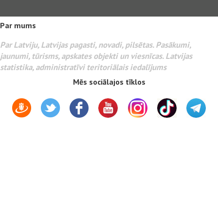
Par mums
Par Latviju, Latvijas pagasti, novadi, pilsētas. Pasākumi,
jaunumi, tūrisms, apskates objekti un viesnīcas. Latvijas
statistika, administratīvi teritoriālais iedalījums
Mēs sociālajos tīklos