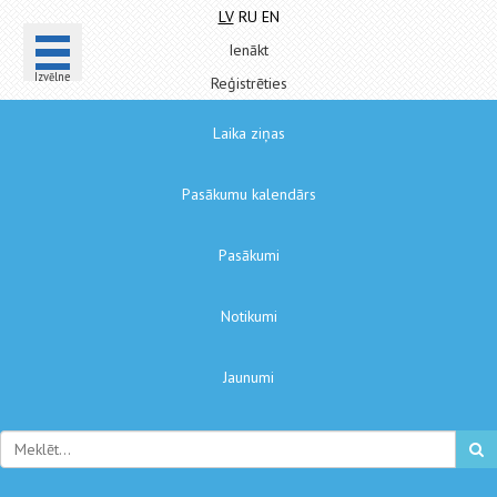
LV
RU
EN
Ienākt
Izvēlne
Reģistrēties
Laika ziņas
Pasākumu kalendārs
Pasākumi
Notikumi
Jaunumi