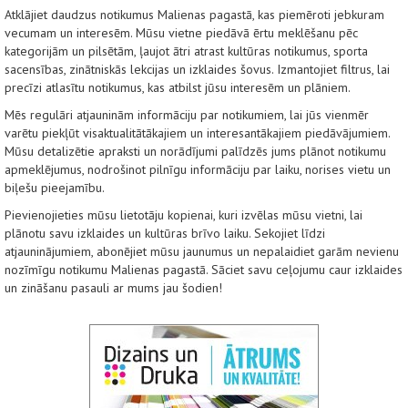
Atklājiet daudzus notikumus Malienas pagastā, kas piemēroti jebkuram
vecumam un interesēm. Mūsu vietne piedāvā ērtu meklēšanu pēc
kategorijām un pilsētām, ļaujot ātri atrast kultūras notikumus, sporta
sacensības, zinātniskās lekcijas un izklaides šovus. Izmantojiet filtrus, lai
precīzi atlasītu notikumus, kas atbilst jūsu interesēm un plāniem.
Mēs regulāri atjauninām informāciju par notikumiem, lai jūs vienmēr
varētu piekļūt visaktualitātākajiem un interesantākajiem piedāvājumiem.
Mūsu detalizētie apraksti un norādījumi palīdzēs jums plānot notikumu
apmeklējumus, nodrošinot pilnīgu informāciju par laiku, norises vietu un
biļešu pieejamību.
Pievienojieties mūsu lietotāju kopienai, kuri izvēlas mūsu vietni, lai
plānotu savu izklaides un kultūras brīvo laiku. Sekojiet līdzi
atjauninājumiem, abonējiet mūsu jaunumus un nepalaidiet garām nevienu
nozīmīgu notikumu Malienas pagastā. Sāciet savu ceļojumu caur izklaides
un zināšanu pasauli ar mums jau šodien!