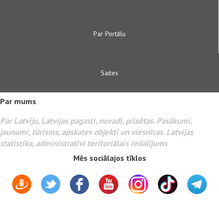
Par Portālu
Saites
Par mums
Par Latviju, Latvijas pagasti, novadi, pilsētas. Pasākumi,
jaunumi, tūrisms, apskates objekti un viesnīcas. Latvijas
statistika, administratīvi teritoriālais iedalījums
Mēs sociālajos tīklos