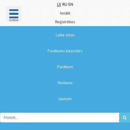
LV
RU
EN
Ienākt
Izvēlne
Reģistrēties
Laika ziņas
Pasākumu kalendārs
Pasākumi
Notikumi
Jaunumi