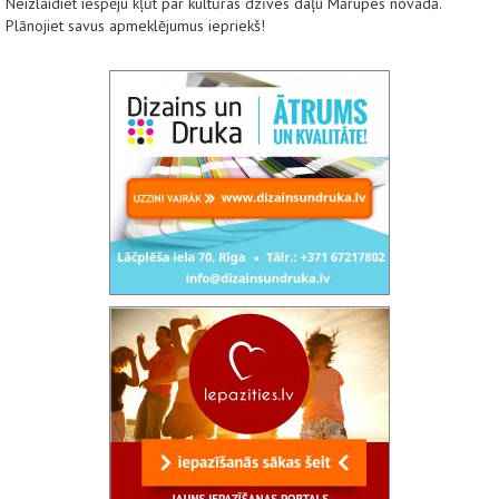
Neizlaidiet iespēju kļūt par kultūras dzīves daļu Mārupes novadā.
Plānojiet savus apmeklējumus iepriekš!