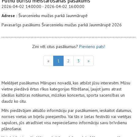
Putnu būrīšu meistarošanas pasākums
2026-04-02 14:00:00 - 2026-04-02 16:00:00
Adrese :
Švarcenieku muižas parkā Jaunmārupē
Pavasarīgs pasākums Švarcenieku muižas parkā Jaunmārupē 2026
Zini vēl citus pasākumus?
Pievieno pats!
«
1
2
3
»
Meklējiet pasākumus Mārupes novadā, kas atbilst jūsu interesēm. Mūsu
vietne piedāvā ērtus rīkus kategorijas filtrēšanai, ļaujot jums atrast
ideālus kultūras notikumus, mūzikas koncertus, sporta sacensības un
daudz ko citu.
Mēs piedāvājam aktuālo informāciju par pasākumiem, ieskaitot datumus,
norises vietas un biļešu pieejamību. Vai tās ir lielas festivāli vai vietējas
sapulces, jūs atradīsiet visu nepieciešamo informāciju savu brīvdienu
plānošanai.