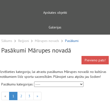
Apskates objekti
Galerijas
Sākums
Reģioni
Mārupes novads
Pasākumi
Pasākumi Mārupes novadā
Pievieno pats!
Izvēlieties kategoriju, lai atrastu pasākumus Mārupes novadā: no kultūras
notikumiem līdz sporta sacensībām. Plānojiet savu atpūtu jau šodien!
Pasākumu kategorijas:
«
1
2
3
»