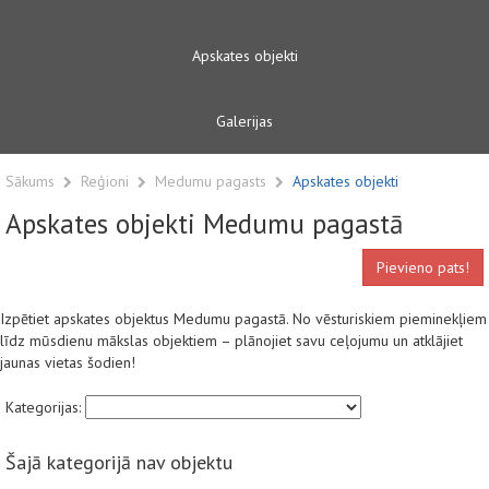
Apskates objekti
Galerijas
Sākums
Reģioni
Medumu pagasts
Apskates objekti
Apskates objekti Medumu pagastā
Pievieno pats!
Izpētiet apskates objektus Medumu pagastā. No vēsturiskiem pieminekļiem
līdz mūsdienu mākslas objektiem – plānojiet savu ceļojumu un atklājiet
jaunas vietas šodien!
Kategorijas:
Šajā kategorijā nav objektu