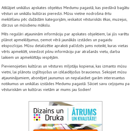
Atklājiet unikālus apskates objektus Medumu pagastā, kas piedāvā bagātu
vēsturi un unikālu kultūras pieredzi. Mūsu vietne nodrošina ērtu
meklēšanu pēc dažādām kategorijām, ieskaitot vēsturiskās ēkas, muzejus,
dārzus un mūsdienu mākslu.
Mēs regulāri atjauninām informāciju par apskates objektiem, lai jūs varētu
plānot apmeklējumus, ņemot vērā jaunākās izstādes un pagaidu
ekspozīcijas. Mūsu detalizētie apraksti palīdzēs jums noteikt, kuras vietas
vērts apmeklēt, sniedzot pilnu informāciju par atrašanās vietu, darba
laikiem un apmeklētāju iespējām.
Pievienojieties kultūras un vēstures mīļotāju kopienai, kas izmanto mūsu
vietni, lai plānotu izglītojošus un izklaidējošus braucienus. Sekojiet mūsu
atjauninājumiem, abonējiet jaunumus un nepalaidiet garām interesantus
notikumus un unikālas izstādes Medumu pagastā. Sāciet savu ceļojumu pa
vēsturiskām un kultūras vietām ar mums jau šodien!