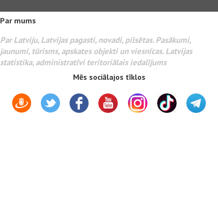
Par mums
Par Latviju, Latvijas pagasti, novadi, pilsētas. Pasākumi,
jaunumi, tūrisms, apskates objekti un viesnīcas. Latvijas
statistika, administratīvi teritoriālais iedalījums
Mēs sociālajos tīklos