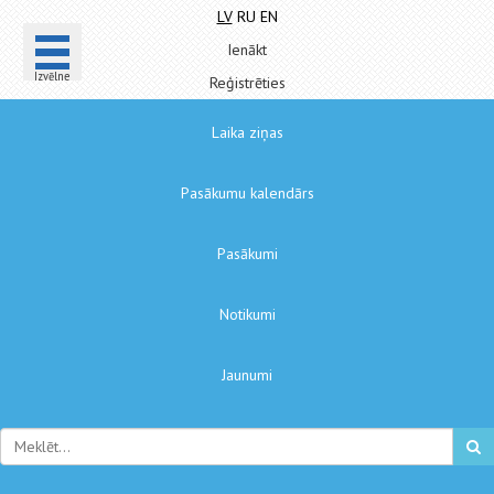
LV
RU
EN
Ienākt
Izvēlne
Reģistrēties
Laika ziņas
Pasākumu kalendārs
Pasākumi
Notikumi
Jaunumi