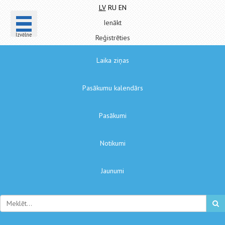
LV
RU
EN
Ienākt
Izvēlne
Reģistrēties
Laika ziņas
Pasākumu kalendārs
Pasākumi
Notikumi
Jaunumi