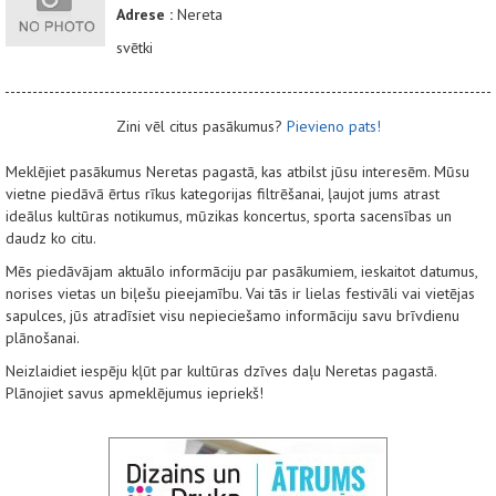
Adrese :
Nereta
svētki
Zini vēl citus pasākumus?
Pievieno pats!
Meklējiet pasākumus Neretas pagastā, kas atbilst jūsu interesēm. Mūsu
vietne piedāvā ērtus rīkus kategorijas filtrēšanai, ļaujot jums atrast
ideālus kultūras notikumus, mūzikas koncertus, sporta sacensības un
daudz ko citu.
Mēs piedāvājam aktuālo informāciju par pasākumiem, ieskaitot datumus,
norises vietas un biļešu pieejamību. Vai tās ir lielas festivāli vai vietējas
sapulces, jūs atradīsiet visu nepieciešamo informāciju savu brīvdienu
plānošanai.
Neizlaidiet iespēju kļūt par kultūras dzīves daļu Neretas pagastā.
Plānojiet savus apmeklējumus iepriekš!