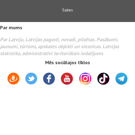
Saites
Par mums
Par Latviju, Latvijas pagasti, novadi, pilsētas. Pasākumi,
jaunumi, tūrisms, apskates objekti un viesnīcas. Latvijas
statistika, administratīvi teritoriālais iedalījums
Mēs sociālajos tīklos