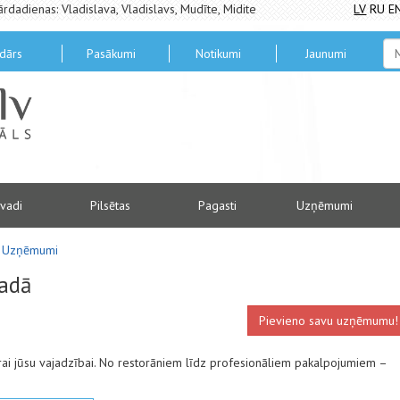
ārdadienas: Vladislava, Vladislavs, Mudīte, Midite
LV
RU
E
dārs
Pasākumi
Notikumi
Jaunumi
vadi
Pilsētas
Pagasti
Uzņēmumi
Uzņēmumi
adā
Pievieno savu uzņēmumu!
ai jūsu vajadzībai. No restorāniem līdz profesionāliem pakalpojumiem –