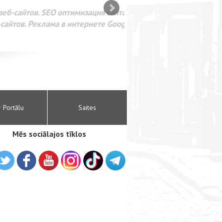
SEO оптимизация сайта для
лама в интернете Google
r Portālu
Saites
Mēs sociālajos tīklos