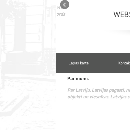
mizācija interneta
WEBSEO
etā Google AdWords
Lapas karte
Kontak
Par mums
Par Latviju, Latvijas pagasti, 
objekti un viesnīcas. Latvijas s