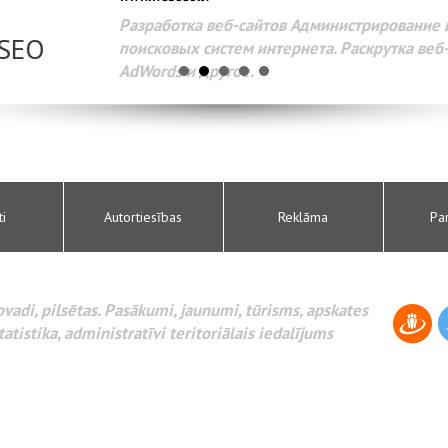
Разработка веб-сайтов Администрирование веб-сайтов. 
поисковых систем интернета. Раскрутка веб-сайтов. Рек
AdWords и другое.
ti
Autortiesības
Reklāma
Pa
novadi, pilsētas. Pasākumi, jaunumi, tūrisms, apskates
tatistika, administratīvi teritoriālais iedalījums