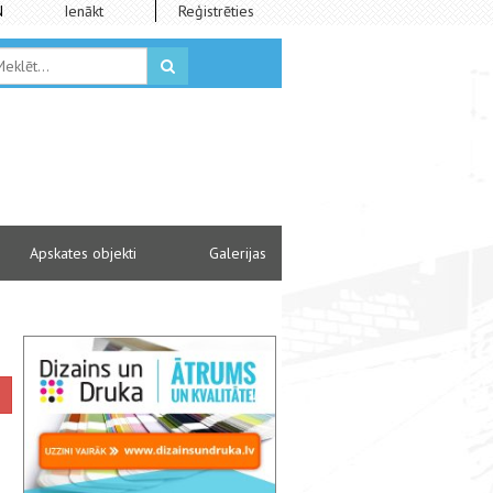
N
Ienākt
Reģistrēties
Apskates objekti
Galerijas