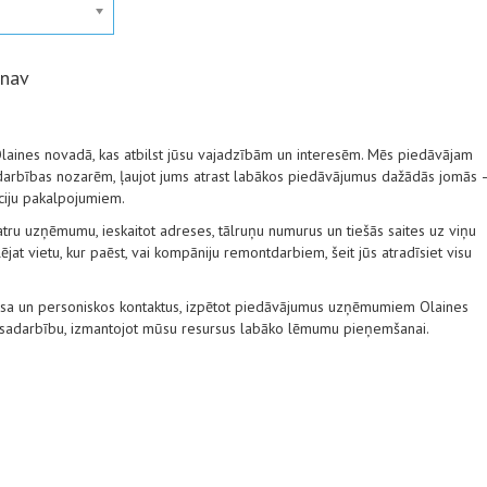
 nav
laines novadā, kas atbilst jūsu vajadzībām un interesēm. Mēs piedāvājam
 darbības nozarēm, ļaujot jums atrast labākos piedāvājumus dažādās jomās 
āciju pakalpojumiem.
tru uzņēmumu, ieskaitot adreses, tālruņu numurus un tiešās saites uz viņu
ējat vietu, kur paēst, vai kompāniju remontdarbiem, šeit jūs atradīsiet visu
nesa un personiskos kontaktus, izpētot piedāvājumus uzņēmumiem Olaines
 sadarbību, izmantojot mūsu resursus labāko lēmumu pieņemšanai.