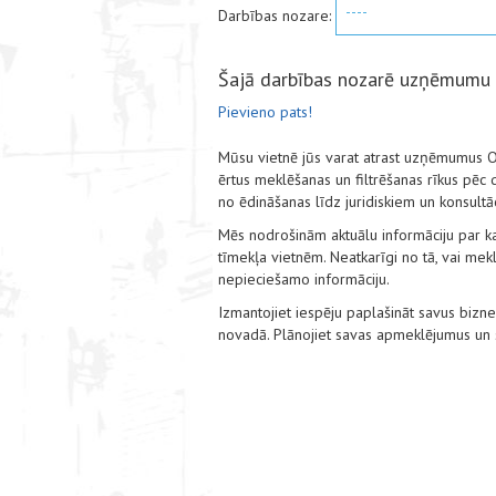
----
Darbības nozare:
Šajā darbības nozarē uzņēmumu
Pievieno pats!
Mūsu vietnē jūs varat atrast uzņēmumus O
ērtus meklēšanas un filtrēšanas rīkus pēc
no ēdināšanas līdz juridiskiem un konsult
Mēs nodrošinām aktuālu informāciju par ka
tīmekļa vietnēm. Neatkarīgi no tā, vai mekl
nepieciešamo informāciju.
Izmantojiet iespēju paplašināt savus biz
novadā. Plānojiet savas apmeklējumus un