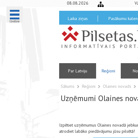
08.08.2026
V
Laika ziņas
Pasākumu kalen
Izvēlne
Par Latviju
Reģioni
No
Sākums
Reģioni
Olaines novads
Uzņēmumi Olaines nov
Izpētiet uzņēmumus Olaines novadā jebkur
atrodiet labāko piedāvājumu jūsu pilsētā!