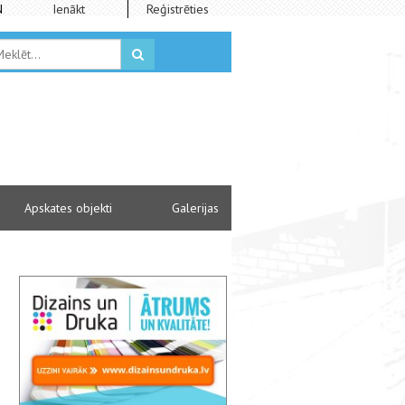
N
Ienākt
Reģistrēties
Apskates objekti
Galerijas