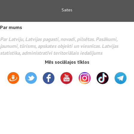
Saites
Par mums
Par Latviju, Latvijas pagasti, novadi, pilsētas. Pasākumi,
jaunumi, tūrisms, apskates objekti un viesnīcas. Latvijas
statistika, administratīvi teritoriālais iedalījums
Mēs sociālajos tīklos