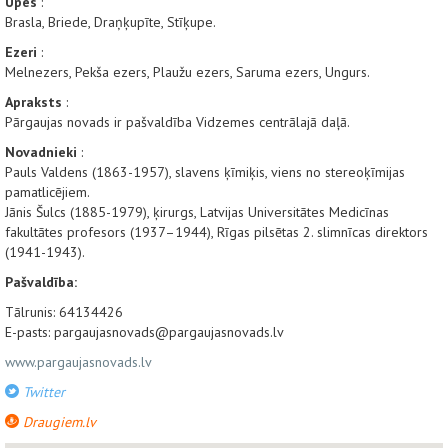
Upes
:
Brasla, Briede, Draņķupīte, Stīķupe.
Ezeri
:
Melnezers, Pekša ezers, Plaužu ezers, Saruma ezers, Ungurs.
Apraksts
:
Pārgaujas novads ir pašvaldība Vidzemes centrālajā daļā.
Novadnieki
:
Pauls Valdens (1863-1957), slavens ķīmiķis, viens no stereoķīmijas
pamatlicējiem.
Jānis Šulcs (1885-1979), ķirurgs, Latvijas Universitātes Medicīnas
fakultātes profesors (1937–1944), Rīgas pilsētas 2. slimnīcas direktors
(1941-1943).
Pašvaldība:
Tālrunis: 64134426
E-pasts: pargaujasnovads@pargaujasnovads.lv
www.pargaujasnovads.lv
Twitter
Draugiem.lv