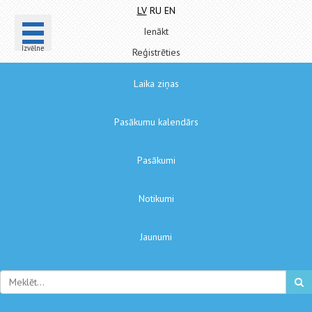
LV
RU
EN
Ienākt
Izvēlne
Reģistrēties
Laika ziņas
Pasākumu kalendārs
Pasākumi
Notikumi
Jaunumi