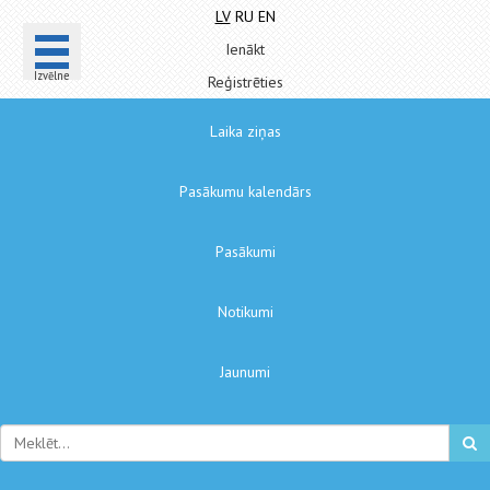
LV
RU
EN
Ienākt
Izvēlne
Reģistrēties
Laika ziņas
Pasākumu kalendārs
Pasākumi
Notikumi
Jaunumi