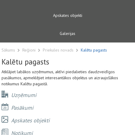
Apskates objekti
Galerijas
Sākums
Reģioni
Priekules novads
Kalētu pagasts
Kalētu pagasts
Atklājiet labākos uzņēmumus, aktīvi piedalieties daudzveidīgos
pasākumos, apmeklējiet interesantākos objektus un aizraujošākos
notikumus Kalētu pagastā.
Uzņēmumi
Pasākumi
Apskates objekti
Notikumi