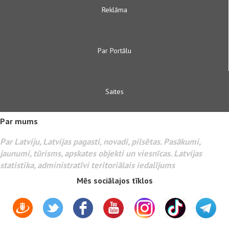
Reklāma
Par Portālu
Saites
Par mums
Par Latviju, Latvijas pagasti, novadi, pilsētas. Pasākumi,
jaunumi, tūrisms, apskates objekti un viesnīcas. Latvijas
statistika, administratīvi teritoriālais iedalījums
Mēs sociālajos tīklos