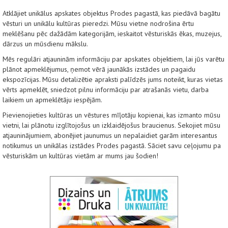
Atklājiet unikālus apskates objektus Prodes pagastā, kas piedāvā bagātu
vēsturi un unikālu kultūras pieredzi. Mūsu vietne nodrošina ērtu
meklēšanu pēc dažādām kategorijām, ieskaitot vēsturiskās ēkas, muzejus,
dārzus un mūsdienu mākslu.
Mēs regulāri atjauninām informāciju par apskates objektiem, lai jūs varētu
plānot apmeklējumus, ņemot vērā jaunākās izstādes un pagaidu
ekspozīcijas. Mūsu detalizētie apraksti palīdzēs jums noteikt, kuras vietas
vērts apmeklēt, sniedzot pilnu informāciju par atrašanās vietu, darba
laikiem un apmeklētāju iespējām.
Pievienojieties kultūras un vēstures mīļotāju kopienai, kas izmanto mūsu
vietni, lai plānotu izglītojošus un izklaidējošus braucienus. Sekojiet mūsu
atjauninājumiem, abonējiet jaunumus un nepalaidiet garām interesantus
notikumus un unikālas izstādes Prodes pagastā. Sāciet savu ceļojumu pa
vēsturiskām un kultūras vietām ar mums jau šodien!