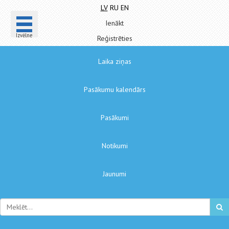
LV
RU
EN
Ienākt
Izvēlne
Reģistrēties
Laika ziņas
Pasākumu kalendārs
Pasākumi
Notikumi
Jaunumi