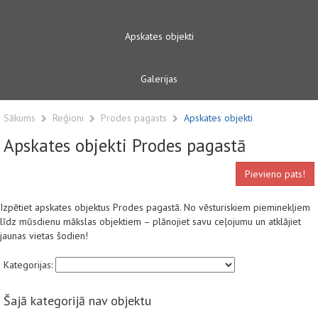
Apskates objekti
Galerijas
Sākums
Reģioni
Prodes pagasts
Apskates objekti
Apskates objekti Prodes pagastā
Pievieno pats!
Izpētiet apskates objektus Prodes pagastā. No vēsturiskiem pieminekļiem
līdz mūsdienu mākslas objektiem – plānojiet savu ceļojumu un atklājiet
jaunas vietas šodien!
Kategorijas:
Šajā kategorijā nav objektu