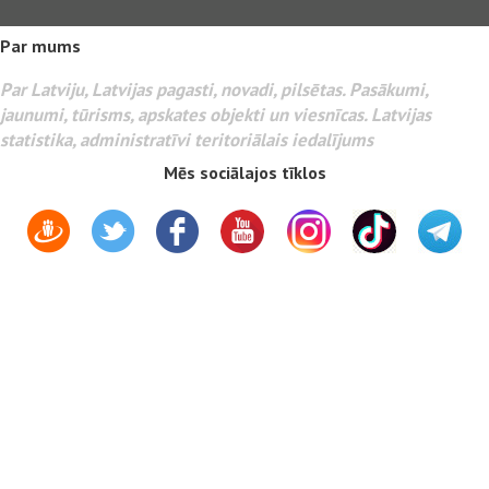
Par mums
Par Latviju, Latvijas pagasti, novadi, pilsētas. Pasākumi,
jaunumi, tūrisms, apskates objekti un viesnīcas. Latvijas
statistika, administratīvi teritoriālais iedalījums
Mēs sociālajos tīklos