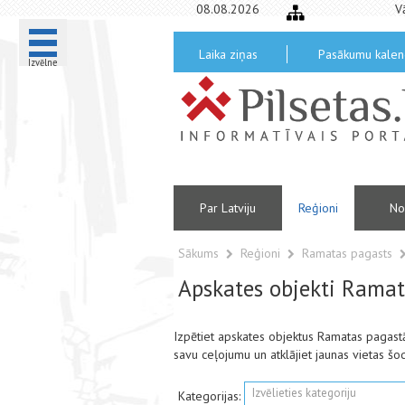
08.08.2026
V
Laika ziņas
Pasākumu kalen
Izvēlne
Par Latviju
Reģioni
No
Sākums
Reģioni
Ramatas pagasts
Apskates objekti Ramat
Izpētiet apskates objektus Ramatas pagast
savu ceļojumu un atklājiet jaunas vietas šo
Izvēlieties kategoriju
Kategorijas: