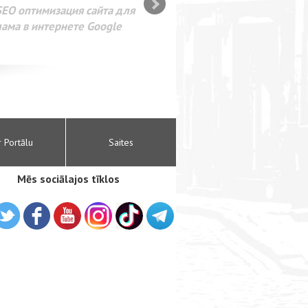
SEO оптимизация сайта для
лама в интернете Google
r Portālu
Saites
Mēs sociālajos tīklos