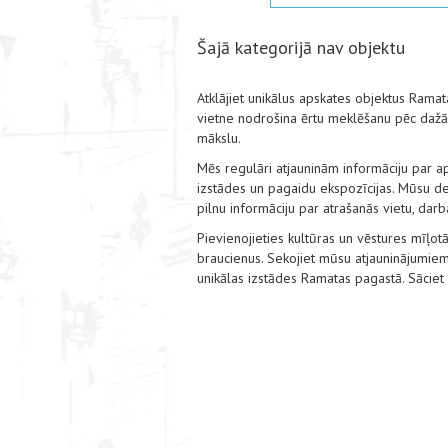
Šajā kategorijā nav objektu
Atklājiet unikālus apskates objektus Ramat
vietne nodrošina ērtu meklēšanu pēc dažād
mākslu.
Mēs regulāri atjauninām informāciju par a
izstādes un pagaidu ekspozīcijas. Mūsu det
pilnu informāciju par atrašanās vietu, dar
Pievienojieties kultūras un vēstures mīļotā
braucienus. Sekojiet mūsu atjauninājumiem
unikālas izstādes Ramatas pagastā. Sāciet