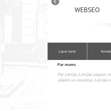
mizācija interneta
WEBSEO
etā Google AdWords
Lapas karte
Kontak
Par mums
Par Latviju, Latvijas pagasti, 
objekti un viesnīcas. Latvijas s