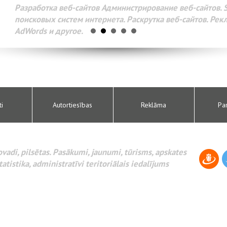
Разработка веб-сайтов Администрирование веб-сайтов. 
поисковых систем интернета. Раскрутка веб-сайтов. Рек
AdWords и другое.
ti
Autortiesības
Reklāma
Pa
novadi, pilsētas. Pasākumi, jaunumi, tūrisms, apskates
tatistika, administratīvi teritoriālais iedalījums