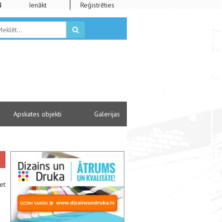
N
Ienākt
Reģistrēties
Apskates objekti
Galerijas
et