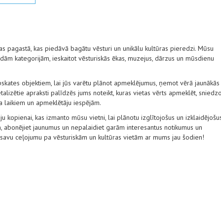
as pagastā, kas piedāvā bagātu vēsturi un unikālu kultūras pieredzi. Mūsu
ām kategorijām, ieskaitot vēsturiskās ēkas, muzejus, dārzus un mūsdienu
pskates objektiem, lai jūs varētu plānot apmeklējumus, ņemot vērā jaunākās
alizētie apraksti palīdzēs jums noteikt, kuras vietas vērts apmeklēt, sniedz
ba laikiem un apmeklētāju iespējām.
ju kopienai, kas izmanto mūsu vietni, lai plānotu izglītojošus un izklaidējošu
, abonējiet jaunumus un nepalaidiet garām interesantus notikumus un
 savu ceļojumu pa vēsturiskām un kultūras vietām ar mums jau šodien!