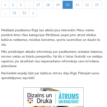
«
1
2
...
17
18
19
20
21
22
23
...
51
52
»
Meklējiet pasākumus Rīgā, kas atbilst jūsu interesēm. Mūsu vietne
piedāvā ērtus rīkus kategorijas filtrēšanai, ļaujot jums atrast ideālus
kultūras notikumus, mūzikas koncertus, sporta sacensības un daudz ko
citu.
Mēs piedāvājam aktuālo informāciju par pasākumiem, ieskaitot datumus,
norises vietas un biļešu pieejamību. Vai tās ir lielas festivāli vai vietējas
sapulces, jūs atradīsiet visu nepieciešamo informāciju savu brīvdienu
plānošanai.
Neizlaidiet iespēju kļūt par kultūras dzīves daļu Rīgā. Plānojiet savus
apmeklējumus iepriekš!