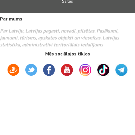
Saites
Par mums
Par Latviju, Latvijas pagasti, novadi, pilsētas. Pasākumi,
jaunumi, tūrisms, apskates objekti un viesnīcas. Latvijas
statistika, administratīvi teritoriālais iedalījums
Mēs sociālajos tīklos