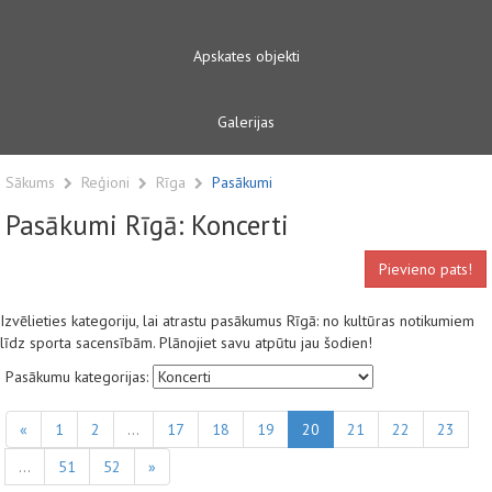
Apskates objekti
Galerijas
Sākums
Reģioni
Rīga
Pasākumi
Pasākumi Rīgā: Koncerti
Pievieno pats!
Izvēlieties kategoriju, lai atrastu pasākumus Rīgā: no kultūras notikumiem
līdz sporta sacensībām. Plānojiet savu atpūtu jau šodien!
Pasākumu kategorijas:
«
1
2
...
17
18
19
20
21
22
23
...
51
52
»