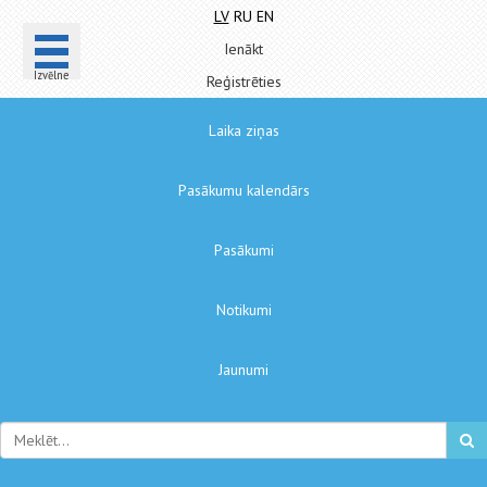
LV
RU
EN
Ienākt
Izvēlne
Reģistrēties
Laika ziņas
Pasākumu kalendārs
Pasākumi
Notikumi
Jaunumi