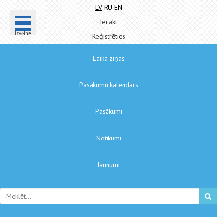
LV
RU
EN
Ienākt
Izvēlne
Reģistrēties
Laika ziņas
Pasākumu kalendārs
Pasākumi
Notikumi
Jaunumi