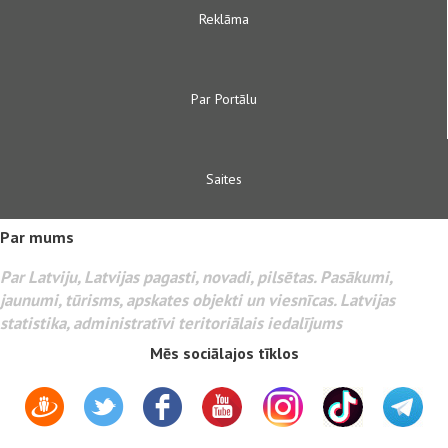
Reklāma
Par Portālu
Saites
Par mums
Par Latviju, Latvijas pagasti, novadi, pilsētas. Pasākumi,
jaunumi, tūrisms, apskates objekti un viesnīcas. Latvijas
statistika, administratīvi teritoriālais iedalījums
Mēs sociālajos tīklos