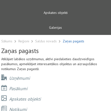
Apskates objekti
Galerijas
Sākums
Reģioni
Saldus novads
Zaņas pagasts
Zaņas pagasts
Atklājiet labākos uzņēmumus, aktīvi piedalieties daudzveidīgos
pasākumos, apmeklējiet interesantākos objektus un aizraujošākos
notikumus Zaņas pagastā.
Uzņēmumi
Pasākumi
Apskates objekti
Notikumi