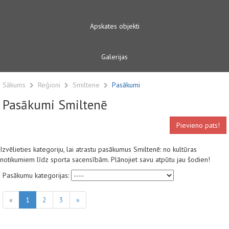
Apskates objekti
Galerijas
Sākums
Reģioni
Smiltene
Pasākumi
Pasākumi Smiltenē
Pievieno pats!
Izvēlieties kategoriju, lai atrastu pasākumus Smiltenē: no kultūras
notikumiem līdz sporta sacensībām. Plānojiet savu atpūtu jau šodien!
Pasākumu kategorijas:
«
1
2
3
»