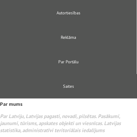
Autortiesības
Reklāma
Par Portālu
Saites
Par mums
Par Latviju, Latvijas pagasti, novadi, pilsētas. Pasākumi,
jaunumi, tūrisms, apskates objekti un viesnīcas. Latvijas
statistika, administratīvi teritoriālais iedalījums