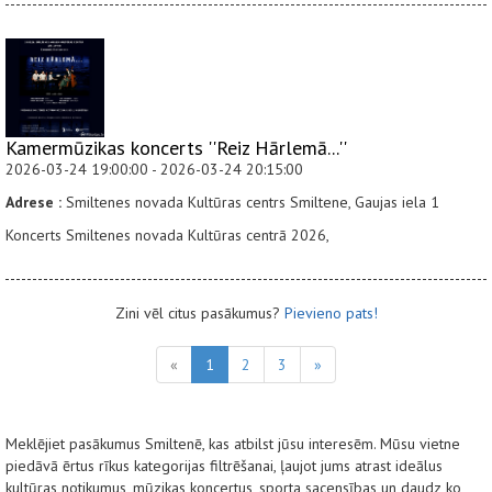
Kamermūzikas koncerts ''Reiz Hārlemā...''
2026-03-24 19:00:00 - 2026-03-24 20:15:00
Adrese :
Smiltenes novada Kultūras centrs Smiltene, Gaujas iela 1
Koncerts Smiltenes novada Kultūras centrā 2026,
Zini vēl citus pasākumus?
Pievieno pats!
«
1
2
3
»
Meklējiet pasākumus Smiltenē, kas atbilst jūsu interesēm. Mūsu vietne
piedāvā ērtus rīkus kategorijas filtrēšanai, ļaujot jums atrast ideālus
kultūras notikumus, mūzikas koncertus, sporta sacensības un daudz ko