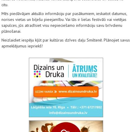
citu.
Mēs piedāvājam aktuālo informāciju par pasākumiem, ieskaitot datumus,
norises vietas un biļešu pieejamību. Vai tās ir lielas festivāli vai vietējas
sapulces, jūs atradīsiet visu nepieciešamo informāciju savu brīvdienu
plānošanai.
Neizlaidiet iespēju kļūt par kultūras dzīves daļu Smiltenē. Plānojiet savus
apmeklējumus iepriekš!