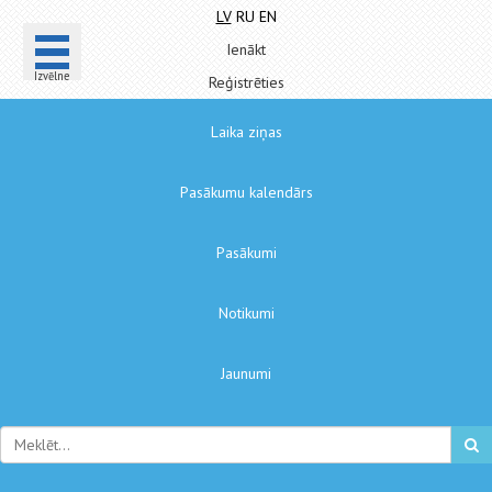
LV
RU
EN
Ienākt
Izvēlne
Reģistrēties
Laika ziņas
Pasākumu kalendārs
Pasākumi
Notikumi
Jaunumi