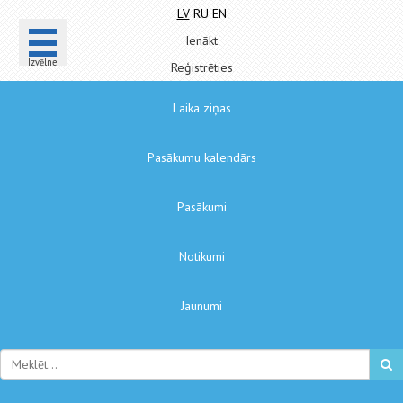
LV
RU
EN
Ienākt
Izvēlne
Reģistrēties
Laika ziņas
Pasākumu kalendārs
Pasākumi
Notikumi
Jaunumi