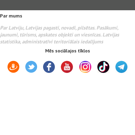
Par mums
Par Latviju, Latvijas pagasti, novadi, pilsētas. Pasākumi,
jaunumi, tūrisms, apskates objekti un viesnīcas. Latvijas
statistika, administratīvi teritoriālais iedalījums
Mēs sociālajos tīklos