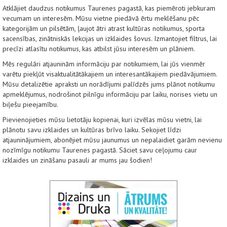
Atklājiet daudzus notikumus Taurenes pagastā, kas piemēroti jebkuram
vecumam un interesēm. Mūsu vietne piedāvā ērtu meklēšanu pēc
kategorijām un pilsētām, ļaujot ātri atrast kultūras notikumus, sporta
sacensības, zinātniskās lekcijas un izklaides šovus. Izmantojiet filtrus, lai
precīzi atlasītu notikumus, kas atbilst jūsu interesēm un plāniem.
Mēs regulāri atjauninām informāciju par notikumiem, lai jūs vienmēr
varētu piekļūt visaktualitātākajiem un interesantākajiem piedāvājumiem.
Mūsu detalizētie apraksti un norādījumi palīdzēs jums plānot notikumu
apmeklējumus, nodrošinot pilnīgu informāciju par laiku, norises vietu un
biļešu pieejamību.
Pievienojieties mūsu lietotāju kopienai, kuri izvēlas mūsu vietni, lai
plānotu savu izklaides un kultūras brīvo laiku. Sekojiet līdzi
atjauninājumiem, abonējiet mūsu jaunumus un nepalaidiet garām nevienu
nozīmīgu notikumu Taurenes pagastā. Sāciet savu ceļojumu caur
izklaides un zināšanu pasauli ar mums jau šodien!