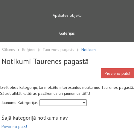
Apskates objekti
Galerijas
Sākums
Reģioni
Taurenes pagasts
Notikumi
Notikumi Taurenes pagastā
Pievieno pats!
Izvēlieties kategoriju, lai meklētu interesantus notikumus Taurenes pagastā.
Sāciet atklāt kultūras pasākumus un jaunumus tūlīt!
Jaunumu Kategorijas:
Šajā kategorijā notikumu nav
Pievieno pats!