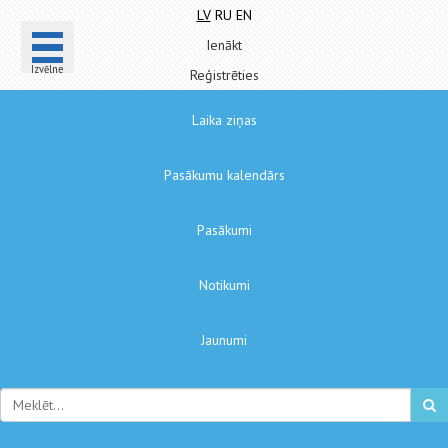
LV
RU
EN
Ienākt
Izvēlne
Reģistrēties
Laika ziņas
Pasākumu kalendārs
Pasākumi
Notikumi
Jaunumi