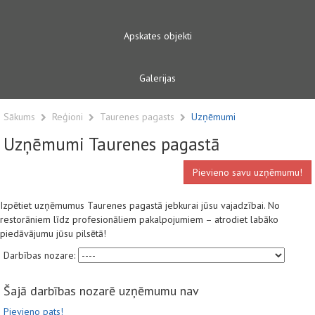
Apskates objekti
Galerijas
Sākums
Reģioni
Taurenes pagasts
Uzņēmumi
Uzņēmumi Taurenes pagastā
Pievieno savu uzņēmumu!
Izpētiet uzņēmumus Taurenes pagastā jebkurai jūsu vajadzībai. No
restorāniem līdz profesionāliem pakalpojumiem – atrodiet labāko
piedāvājumu jūsu pilsētā!
Darbības nozare:
Šajā darbības nozarē uzņēmumu nav
Pievieno pats!