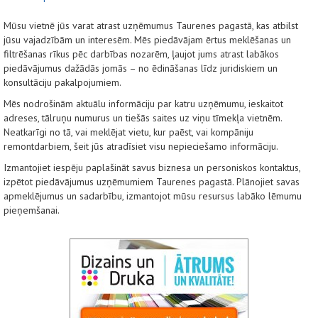
Mūsu vietnē jūs varat atrast uzņēmumus Taurenes pagastā, kas atbilst
jūsu vajadzībām un interesēm. Mēs piedāvājam ērtus meklēšanas un
filtrēšanas rīkus pēc darbības nozarēm, ļaujot jums atrast labākos
piedāvājumus dažādās jomās – no ēdināšanas līdz juridiskiem un
konsultāciju pakalpojumiem.
Mēs nodrošinām aktuālu informāciju par katru uzņēmumu, ieskaitot
adreses, tālruņu numurus un tiešās saites uz viņu tīmekļa vietnēm.
Neatkarīgi no tā, vai meklējat vietu, kur paēst, vai kompāniju
remontdarbiem, šeit jūs atradīsiet visu nepieciešamo informāciju.
Izmantojiet iespēju paplašināt savus biznesa un personiskos kontaktus,
izpētot piedāvājumus uzņēmumiem Taurenes pagastā. Plānojiet savas
apmeklējumus un sadarbību, izmantojot mūsu resursus labāko lēmumu
pieņemšanai.