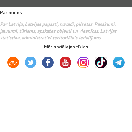
Par mums
Par Latviju, Latvijas pagasti, novadi, pilsētas. Pasākumi,
jaunumi, tūrisms, apskates objekti un viesnīcas. Latvijas
statistika, administratīvi teritoriālais iedalījums
Mēs sociālajos tīklos