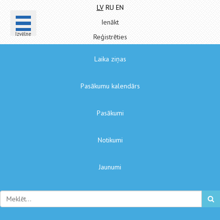
LV
RU
EN
Ienākt
Izvēlne
Reģistrēties
Laika ziņas
Pasākumu kalendārs
Pasākumi
Notikumi
Jaunumi