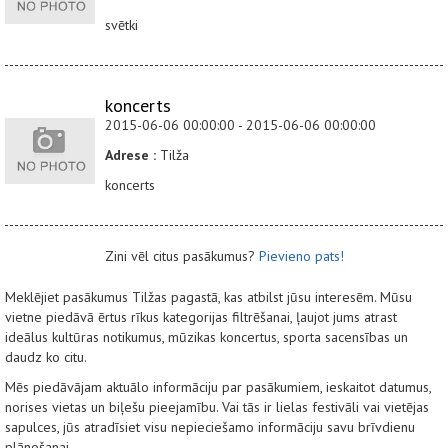
svētki
koncerts
2015-06-06 00:00:00 - 2015-06-06 00:00:00
Adrese :
Tilža
koncerts
Zini vēl citus pasākumus?
Pievieno pats!
Meklējiet pasākumus Tilžas pagastā, kas atbilst jūsu interesēm. Mūsu
vietne piedāvā ērtus rīkus kategorijas filtrēšanai, ļaujot jums atrast
ideālus kultūras notikumus, mūzikas koncertus, sporta sacensības un
daudz ko citu.
Mēs piedāvājam aktuālo informāciju par pasākumiem, ieskaitot datumus,
norises vietas un biļešu pieejamību. Vai tās ir lielas festivāli vai vietējas
sapulces, jūs atradīsiet visu nepieciešamo informāciju savu brīvdienu
plānošanai.