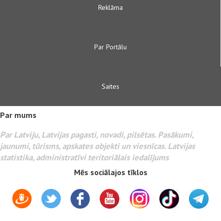
Reklāma
Par Portālu
Saites
Par mums
Par Latviju, Latvijas pagasti, novadi, pilsētas. Pasākumi,
jaunumi, tūrisms, apskates objekti un viesnīcas. Latvijas
statistika, administratīvi teritoriālais iedalījums
Mēs sociālajos tīklos