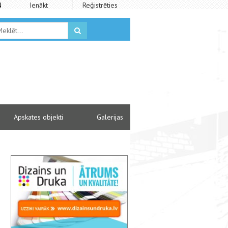
N
Ienākt
Reģistrēties
Apskates objekti
Galerijas