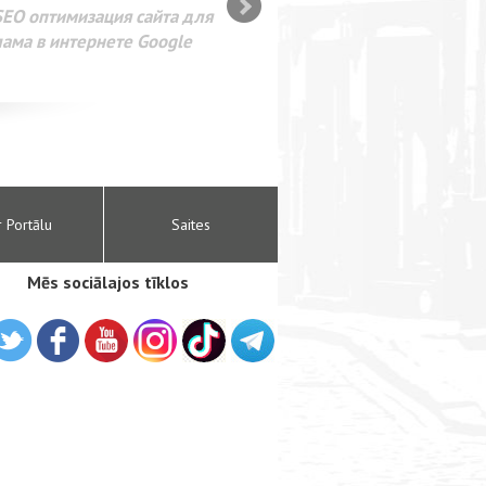
SEO оптимизация сайта для
лама в интернете Google
r Portālu
Saites
Mēs sociālajos tīklos