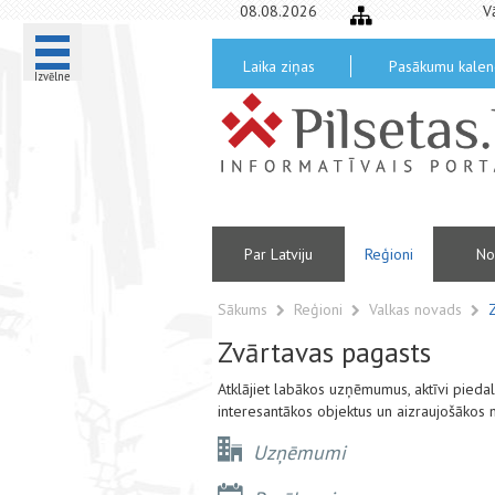
08.08.2026
V
Laika ziņas
Pasākumu kalen
Izvēlne
Par Latviju
Reģioni
No
Sākums
Reģioni
Valkas novads
Zvārtavas pagasts
Atklājiet labākos uzņēmumus, aktīvi pied
interesantākos objektus un aizraujošākos 
Uzņēmumi