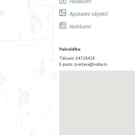
Pasākumi
Apskates objekti
Notikumi
Pašvaldība:
Tālrunis: 64728428
E-pasts: zvartava@valka.lv