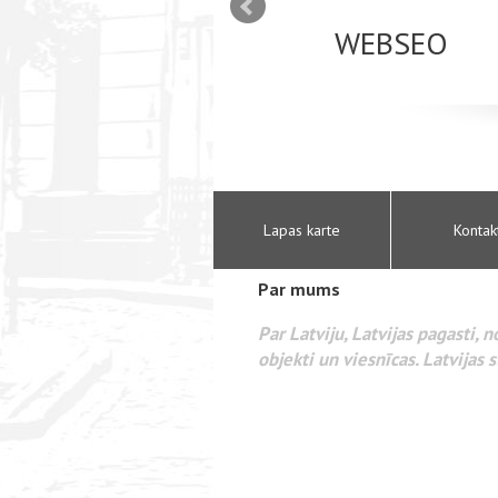
mizācija interneta
WEBSEO
etā Google AdWords
Lapas karte
Kontak
Par mums
Par Latviju, Latvijas pagasti, 
objekti un viesnīcas. Latvijas s