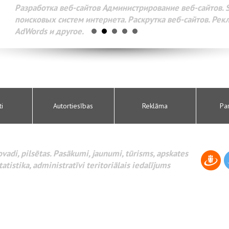
Разработка веб-сайтов Администрирование веб-сайтов. 
поисковых систем интернета. Раскрутка веб-сайтов. Рек
AdWords и другое.
ti
Autortiesības
Reklāma
Pa
novadi, pilsētas. Pasākumi, jaunumi, tūrisms, apskates
tatistika, administratīvi teritoriālais iedalījums