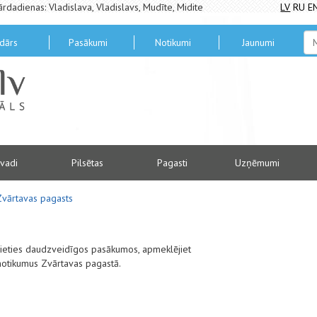
ārdadienas: Vladislava, Vladislavs, Mudīte, Midite
LV
RU
E
dārs
Pasākumi
Notikumi
Jaunumi
vadi
Pilsētas
Pagasti
Uzņēmumi
Zvārtavas pagasts
alieties daudzveidīgos pasākumos, apmeklējiet
notikumus Zvārtavas pagastā.