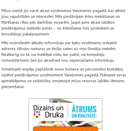
Mūsu vietnē jūs varat atrast uzņēmumus Vandzenes pagastā, kas atbilst
jūsu vajadzībām un interesēm. Mēs piedāvājam ērtus meklēšanas un
filtrēšanas rīkus pēc darbības nozarēm, ļaujot jums atrast labākos
piedāvājumus dažādās jomās – no ēdināšanas līdz juridiskiem un
konsultāciju pakalpojumiem.
Mēs nodrošinām aktuālu informāciju par katru uzņēmumu, ieskaitot
adreses, tālruņu numurus un tiešās saites uz viņu tīmekļa vietnēm.
Neatkarīgi no tā, vai meklējat vietu, kur paēst, vai kompāniju
remontdarbiem, šeit jūs atradīsiet visu nepieciešamo informāciju.
Izmantojiet iespēju paplašināt savus biznesa un personiskos kontaktus,
izpētot piedāvājumus uzņēmumiem Vandzenes pagastā. Plānojiet savas
apmeklējumus un sadarbību, izmantojot mūsu resursus labāko lēmumu
pieņemšanai.