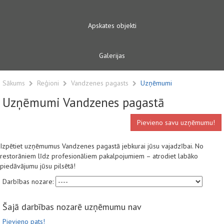
Apskates objekti
Galerijas
Sākums
Reģioni
Vandzenes pagasts
Uzņēmumi
Uzņēmumi Vandzenes pagastā
Pievieno savu uzņēmumu!
Izpētiet uzņēmumus Vandzenes pagastā jebkurai jūsu vajadzībai. No
restorāniem līdz profesionāliem pakalpojumiem – atrodiet labāko
piedāvājumu jūsu pilsētā!
Darbības nozare:
Šajā darbības nozarē uzņēmumu nav
Pievieno pats!