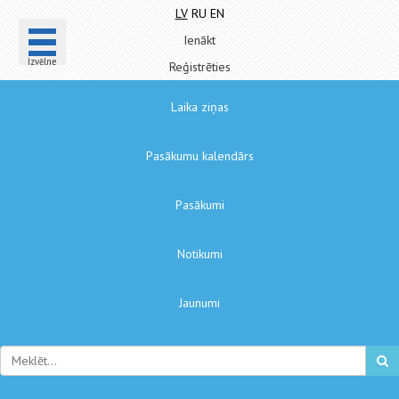
LV
RU
EN
Ienākt
Izvēlne
Reģistrēties
Laika ziņas
Pasākumu kalendārs
Pasākumi
Notikumi
Jaunumi