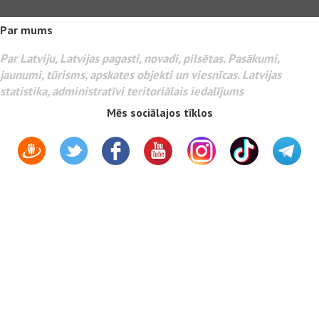
Par mums
Par Latviju, Latvijas pagasti, novadi, pilsētas. Pasākumi,
jaunumi, tūrisms, apskates objekti un viesnīcas. Latvijas
statistika, administratīvi teritoriālais iedalījums
Mēs sociālajos tīklos