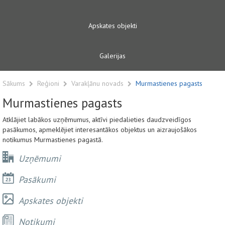
Apskates objekti
Galerijas
Sākums
Reģioni
Varakļānu novads
Murmastienes pagasts
Murmastienes pagasts
Atklājiet labākos uzņēmumus, aktīvi piedalieties daudzveidīgos
pasākumos, apmeklējiet interesantākos objektus un aizraujošākos
notikumus Murmastienes pagastā.
Uzņēmumi
Pasākumi
Apskates objekti
Notikumi