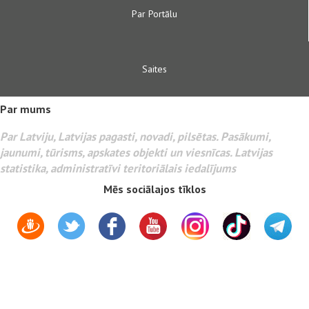
Par Portālu
Saites
Par mums
Par Latviju, Latvijas pagasti, novadi, pilsētas. Pasākumi,
jaunumi, tūrisms, apskates objekti un viesnīcas. Latvijas
statistika, administratīvi teritoriālais iedalījums
Mēs sociālajos tīklos