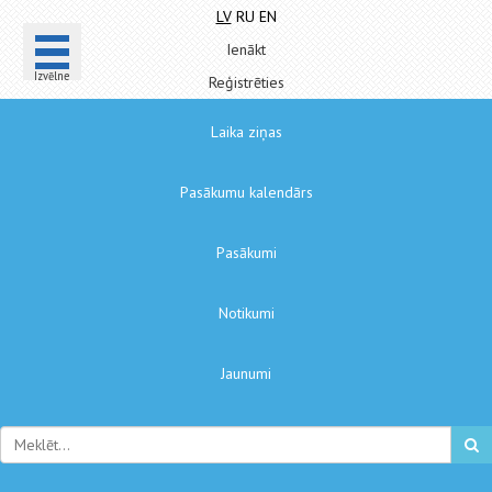
LV
RU
EN
Ienākt
Izvēlne
Reģistrēties
Laika ziņas
Pasākumu kalendārs
Pasākumi
Notikumi
Jaunumi