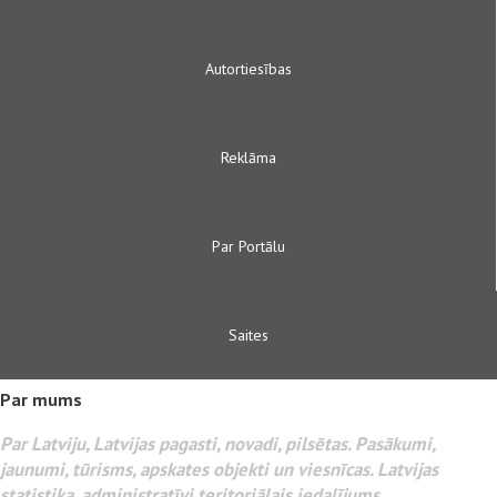
Autortiesības
Reklāma
Par Portālu
Saites
Par mums
Par Latviju, Latvijas pagasti, novadi, pilsētas. Pasākumi,
jaunumi, tūrisms, apskates objekti un viesnīcas. Latvijas
statistika, administratīvi teritoriālais iedalījums