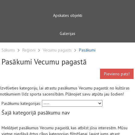
Apskates objekti
Galerijas
Sākums
Reģioni
Vecumu pagasts
Pasākumi
Pasākumi Vecumu pagastā
Pievieno pats!
Izvēlieties kategoriju, lai atrastu pasākumus Vecumu pagastā: no kultūras
notikumiem līdz sporta sacensībām. Plānojiet savu atpūtu jau šodien!
Pasākumu kategorijas:
Šajā kategorijā pasākumu nav
Meklējiet pasākumus Vecumu pagastā, kas atbilst jūsu interesēm. Mūsu
vietne piedāvā ērtus rīkus kategorijas filtrēšanai, ļaujot jums atrast