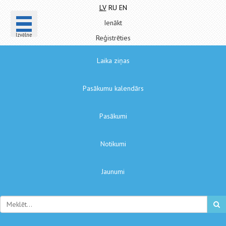
LV
RU
EN
Ienākt
Izvēlne
Reģistrēties
Laika ziņas
Pasākumu kalendārs
Pasākumi
Notikumi
Jaunumi